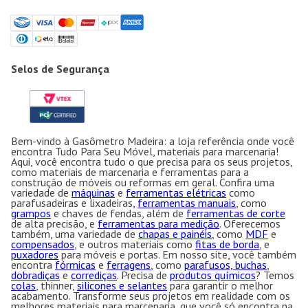
Selos de Segurança
Bem-vindo à Gasômetro Madeira: a loja referência onde você
encontra Tudo Para Seu Móvel, materiais para marcenaria!
Aqui, você encontra tudo o que precisa para os seus projetos,
como materiais de marcenaria e ferramentas para a
construção de móveis ou reformas em geral. Confira uma
variedade de
máquinas
e
ferramentas elétricas
como
parafusadeiras e lixadeiras,
ferramentas manuais
, como
grampos
e chaves de fendas, além de
ferramentas de corte
de alta precisão, e
ferramentas para medição
. Oferecemos
também, uma variedade de
chapas e painéis
, como
MDF
e
compensados
, e outros materiais como
fitas de borda
, e
puxadores
para móveis e portas. Em nosso site, você também
encontra
fórmicas
e
ferragens
, como
parafusos, buchas
,
dobradiças
e
corrediças
. Precisa de
produtos químicos
? Temos
colas
, thinner,
silicones e selantes
para garantir o melhor
acabamento. Transforme seus projetos em realidade com os
melhores materiais para marcenaria, que você só encontra na