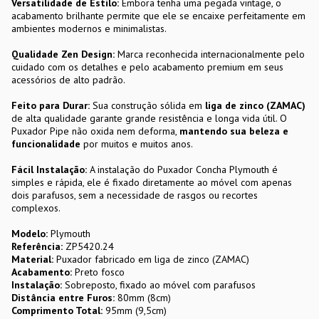
Versatilidade de Estilo:
Embora tenha uma pegada vintage, o
acabamento brilhante permite que ele se encaixe perfeitamente em
ambientes modernos e minimalistas.
Qualidade Zen Design:
Marca reconhecida internacionalmente pelo
cuidado com os detalhes e pelo acabamento premium em seus
acessórios de alto padrão.
Feito para Durar:
Sua construção sólida em
liga de zinco (ZAMAC)
de alta qualidade garante grande resistência e longa vida útil. O
Puxador Pipe não oxida nem deforma,
mantendo sua beleza e
funcionalidade
por muitos e muitos anos.
Fácil Instalação:
A instalação do Puxador Concha Plymouth é
simples e rápida, ele é fixado diretamente ao móvel com apenas
dois parafusos, sem a necessidade de rasgos ou recortes
complexos.
Modelo:
Plymouth
Referência:
ZP5420.24
Material:
Puxador fabricado em liga de zinco (ZAMAC)
Acabamento:
Preto fosco
Instalação:
Sobreposto, fixado ao móvel com parafusos
Distância entre Furos:
80mm (8cm)
Comprimento Total:
95mm (9,5cm)