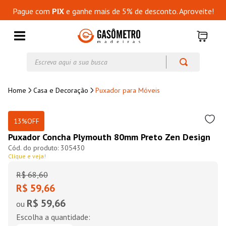
Pague com
PIX
e ganhe mais de 5% de desconto. Aproveite!
Escreva aqui a sua busca
Casa e Decoração
Puxador para Móveis
13%
OFF
Puxador Concha Plymouth 80mm Preto Zen Design
305430
Clique e veja!
R$
68
,
60
R$ 59,66
R$ 59,66
ou