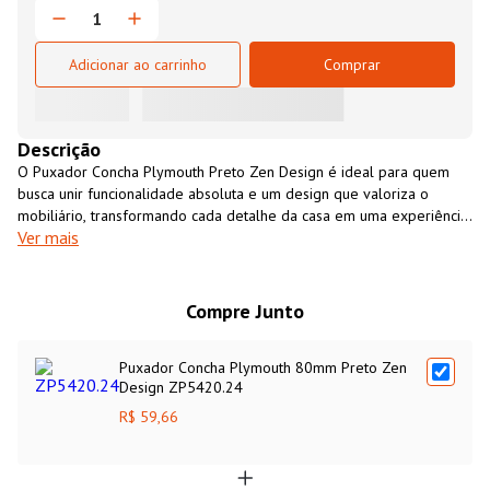
Adicionar ao carrinho
Comprar
Descrição
O Puxador Concha Plymouth Preto Zen Design é ideal para quem
busca unir funcionalidade absoluta e um design que valoriza o
mobiliário, transformando cada detalhe da casa em uma experiência
Ver mais
de sofisticação.Ele foi projetado para um encaixe perfeito dos
dedos, garantindo uma abertura firme e confortável mesmo em
gavetas pesadas. Ele transita entre os estilos industrial, clássico e
"farmhouse", adaptando-se perfeitamente a projetos novos ou à
Compre Junto
renovação de móveis antigos.
Puxador Concha Plymouth 80mm Preto Zen
Design ZP5420.24
R$ 59,66