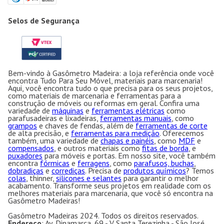
Selos de Segurança
Bem-vindo à Gasômetro Madeira: a loja referência onde você
encontra Tudo Para Seu Móvel, materiais para marcenaria!
Aqui, você encontra tudo o que precisa para os seus projetos,
como materiais de marcenaria e ferramentas para a
construção de móveis ou reformas em geral. Confira uma
variedade de
máquinas
e
ferramentas elétricas
como
parafusadeiras e lixadeiras,
ferramentas manuais
, como
grampos
e chaves de fendas, além de
ferramentas de corte
de alta precisão, e
ferramentas para medição
. Oferecemos
também, uma variedade de
chapas e painéis
, como
MDF
e
compensados
, e outros materiais como
fitas de borda
, e
puxadores
para móveis e portas. Em nosso site, você também
encontra
fórmicas
e
ferragens
, como
parafusos, buchas
,
dobradiças
e
corrediças
. Precisa de
produtos químicos
? Temos
colas
, thinner,
silicones e selantes
para garantir o melhor
acabamento. Transforme seus projetos em realidade com os
melhores materiais para marcenaria, que você só encontra na
Gasômetro Madeiras!
Gasômetro Madeiras 2024. Todos os direitos reservados.
Endereço
: Av. Dinamarca, 69 - V. Santa Terezinha - São José