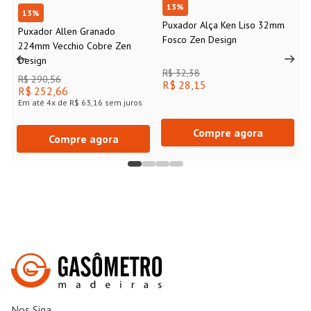
13
%
13
%
Puxador Alça Ken Liso 32mm
Puxador Allen Granado
Fosco Zen Design
224mm Vecchio Cobre Zen
Design
R$ 32,38
R$ 290,56
R$ 28,15
R$ 252,66
Em até
4
x de
R$ 63,16
sem juros
Compre agora
Compre agora
Nos Siga