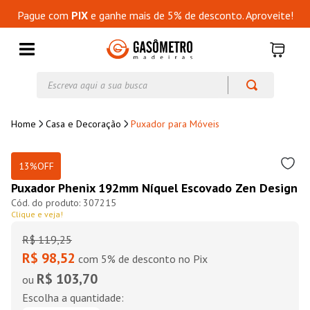
Pague com
PIX
e ganhe mais de 5% de desconto. Aproveite!
Escreva aqui a sua busca
Casa e Decoração
Puxador para Móveis
13%
OFF
Puxador Phenix 192mm Níquel Escovado Zen Design
307215
Clique e veja!
R$
119
,
25
R$ 98,52
com 5% de desconto no Pix
R$ 103,70
ou