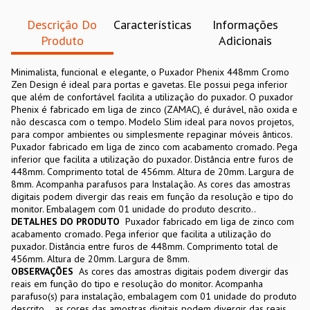
Descrição Do
Características
Informações
Produto
Adicionais
Minimalista, funcional e elegante, o Puxador Phenix 448mm Cromo
Zen Design é ideal para portas e gavetas. Ele possui pega inferior
que além de confortável facilita a utilização do puxador. O puxador
Phenix é fabricado em liga de zinco (ZAMAC), é durável, não oxida e
não descasca com o tempo. Modelo Slim ideal para novos projetos,
para compor ambientes ou simplesmente repaginar móveis ânticos.
Puxador fabricado em liga de zinco com acabamento cromado. Pega
inferior que facilita a utilização do puxador. Distância entre furos de
448mm. Comprimento total de 456mm. Altura de 20mm. Largura de
8mm. Acompanha parafusos para Instalação. As cores das amostras
digitais podem divergir das reais em função da resolução e tipo do
monitor. Embalagem com 01 unidade do produto descrito..
DETALHES DO PRODUTO
Puxador fabricado em liga de zinco com
acabamento cromado. Pega inferior que facilita a utilização do
puxador. Distância entre furos de 448mm. Comprimento total de
456mm. Altura de 20mm. Largura de 8mm.
OBSERVAÇÕES
As cores das amostras digitais podem divergir das
reais em função do tipo e resolução do monitor. Acompanha
parafuso(s) para instalação, embalagem com 01 unidade do produto
descrito.
as cores das amostras digitais podem divergir das reais