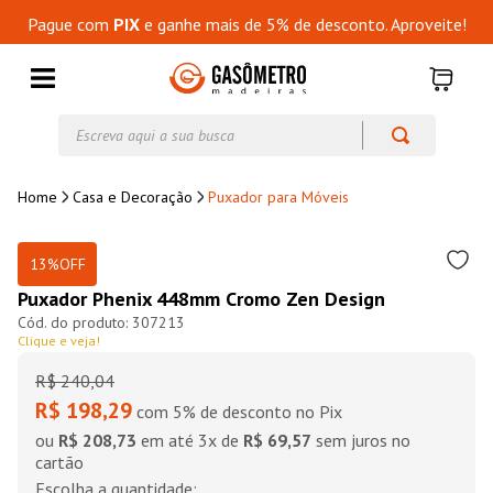
Pague com
PIX
e ganhe mais de 5% de desconto. Aproveite!
Escreva aqui a sua busca
Casa e Decoração
Puxador para Móveis
13%
OFF
Puxador Phenix 448mm Cromo Zen Design
307213
Clique e veja!
R$
240
,
04
R$ 198,29
com 5% de desconto no Pix
ou
R$ 208,73
em até
3
x de
R$ 69,57
sem juros no
cartão