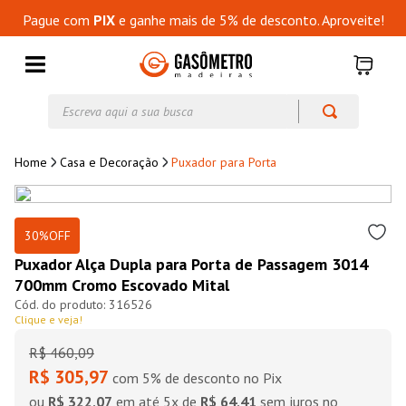
Pague com
PIX
e ganhe mais de 5% de desconto. Aproveite!
Escreva aqui a sua busca
Casa e Decoração
Puxador para Porta
30%
OFF
Puxador Alça Dupla para Porta de Passagem 3014
700mm Cromo Escovado Mital
316526
Clique e veja!
R$
460
,
09
R$ 305,97
com 5% de desconto no Pix
ou
R$ 322,07
em até
5
x de
R$ 64,41
sem juros no