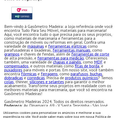
Bem-vindo à Gasômetro Madeira: a loja referência onde você
encontra Tudo Para Seu Móvel, materiais para marcenaria!
Aqui, você encontra tudo o que precisa para os seus projetos,
como materiais de marcenaria e ferramentas para a
construção de móveis ou reformas em geral. Confira uma
variedade de
máquinas
e
ferramentas elétricas
como
parafusadeiras e lixadeiras,
ferramentas manuais
, como
grampos
e chaves de fendas, além de
ferramentas de corte
de alta precisão, e
ferramentas para medição
. Oferecemos
também, uma variedade de
chapas e painéis
, como
MDF
e
compensados
, e outros materiais como
fitas de borda
, e
puxadores
para móveis e portas. Em nosso site, você também
encontra
fórmicas
e
ferragens
, como
parafusos, buchas
,
dobradiças
e
corrediças
. Precisa de
produtos químicos
? Temos
colas
, thinner,
silicones e selantes
para garantir o melhor
acabamento. Transforme seus projetos em realidade com os
melhores materiais para marcenaria, que você só encontra na
Gasômetro Madeiras!
Gasômetro Madeiras 2024. Todos os direitos reservados.
Endereço
: Av. Dinamarca, 69 - V. Santa Terezinha - São José
dos Campos - SP CEP:12.231-200 CNPJ: 50.763.606/0001-
Utilizamos cookies para personalizar os anúncios e melhorar a sua
57
COMPRAR
experiência no site. Você pode saber mais sobre isso em nossa
Política de
Gasômetro Madeiras | Ramuth & Ramuth LTDA
- Loja