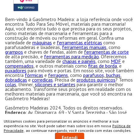
Bem-vindo à Gasômetro Madeira: a loja referência onde você
encontra Tudo Para Seu Móvel, materiais para marcenaria!
Aqui, você encontra tudo o que precisa para os seus projetos,
como materiais de marcenaria e ferramentas para a
construção de móveis ou reformas em geral. Confira uma
variedade de
máquinas
e
ferramentas elétricas
como
parafusadeiras e lixadeiras,
ferramentas manuais
, como
grampos
e chaves de fendas, além de
ferramentas de corte
de alta precisão, e
ferramentas para medição
. Oferecemos
também, uma variedade de
chapas e painéis
, como
MDF
e
compensados
, e outros materiais como
fitas de borda
, e
puxadores
para móveis e portas. Em nosso site, você também
encontra
fórmicas
e
ferragens
, como
parafusos, buchas
,
dobradiças
e
corrediças
. Precisa de
produtos químicos
? Temos
colas
, thinner,
silicones e selantes
para garantir o melhor
acabamento. Transforme seus projetos em realidade com os
melhores materiais para marcenaria, que você só encontra na
Gasômetro Madeiras!
Gasômetro Madeiras 2024. Todos os direitos reservados.
Endereço
: Av. Dinamarca, 69 - V. Santa Terezinha - São José
dos Campos - SP CEP:12.231-200 CNPJ: 50.763.606/0001-
57
Utilizamos cookies para personalizar os anúncios e melhorar a sua
COMPRAR
Gasômetro Madeiras | Ramuth & Ramuth LTDA
- Loja
experiência no site. Você pode saber mais sobre isso em nossa
Política de
especializada em máquinas para marcenaria, acessórios e
Privacidade,
ao continuar navegando, você concorda com estas condições.
ferragens para móveis.
Entendi