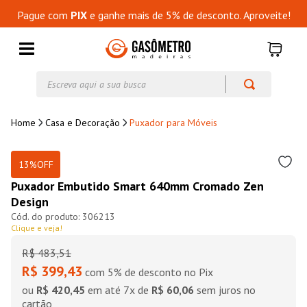
Pague com
PIX
e ganhe mais de 5% de desconto. Aproveite!
Escreva aqui a sua busca
Casa e Decoração
Puxador para Móveis
13%
OFF
Puxador Embutido Smart 640mm Cromado Zen
Design
306213
Clique e veja!
R$
483
,
51
R$ 399,43
com 5% de desconto no Pix
ou
R$ 420,45
em até
7
x de
R$ 60,06
sem juros no
cartão