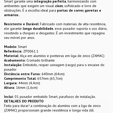
Smart garante uma
integração perfeita
, harmonizando com
ambientes que exigem um visual
clean
, sofisticado e livre de
obstruções. É a escolha ideal para
portas de correr, gavetas e
armários
..
Resistente e Durável:
Fabricado com materiais de alta resistência,
ele garante
longa durabilidade
, esse puxador suporta o uso diário,
resistindo a choques e desgastes. É um investimento que repagina
seu móvel por anos.
Modelo:
Smart
Referência:
ZP0061.1
Material:
Alça em alumínio e ponteiras em liga de zinco (ZAMAC)
Acabamento:
Cromado brilhante
Instalação:
Embutido, requer usinagem (rasgo) para o encaixe do
puxador
Distância entre Furos:
640mm (64cm)
Comprimento Total:
657mm (65,7cm)
Largura:
44mm (4,4cm)
Altura:
16mm (1,6cm)
Inclui:
01 puxador embutido Smart, parafusos de instalação.
DETALHES DO PRODUTO
Feito para durar! a combinação do alumínio com a liga de zinco
(ZAMAC) proporcionam grande resistência e longa vida útil.