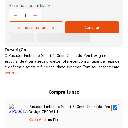
Adicionar ao carrinho
Comprar
Descrição
O Puxador Embutido Smart 640mm Cromado Zen Design é a
escolha ideal para seus projetos, oferecendo a síntese perfeita de
elegância discreta e funcionalidade superior. Com seu acabamento
Ver mais
Cromado, ele incorpora o que há de mais moderno na decoração,
garantindo resistência, durabilidade e um visual clean. Sua instalação
embutida assegura uma integração perfeita com o móvel, sendo a
solução ideal para valorizar o design sofisticado e sem obstruções
Compre Junto
de armários de cozinha, guarda-roupas e portas de correr.
Puxador Embutido Smart 640mm Cromado Zen
Design ZP0061.1
R$ 399,43
no Pix