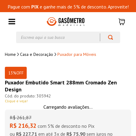
Pague com
PIX
e ganhe mais de 5% de desconto. Aproveite!
Casa e Decoração
Puxador para Móveis
13%
OFF
Puxador Embutido Smart 288mm Cromado Zen
Design
305942
Clique e veja!
Carregando avaliações...
R$
261
,
87
R$ 216,32
com 5% de desconto no Pix
ou
R$ 227,71
em até
3
x de
R$ 75,90
sem juros no