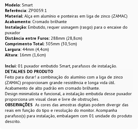
Modelo:
Smart
Referência:
ZP0059.1
Material:
Alça em alumínio e ponteiras em liga de zinco (ZAMAC)
Acabamento:
Cromado brilhante
Instalação:
Embutido, requer usinagem (rasgo) para o encaixe do
puxador
Distância entre Furos:
288mm (28,8cm)
Comprimento Total:
305mm (30,5cm)
Largura:
44mm (4,4cm)
Altura:
16mm (1,6cm)
Inclui:
01 puxador embutido Smart, parafusos de instalação.
DETALHES DO PRODUTO
Feito para durar! a combinação do alumínio com a liga de zinco
(ZAMAC) proporcionam grande resistência e longa vida útil.
Acabamento de alto padrão em cromado brilhante.
Design minimalista e funcional, a instalação embutida desse puxador
proporciona um visual clean e livre de obstruções.
OBSERVAÇÕES
As cores das amostras digitais podem divergir das
reais em função do tipo e resolução do monitor. Acompanha
parafuso(s) para instalação, embalagem com 01 unidade do produto
descrito.