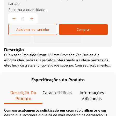
cartão
Adicionar ao carrinho
Comprar
Descrição
O Puxador Embutido Smart 288mm Cromado Zen Design é a
escolha ideal para seus projetos, oferecendo a síntese perfeita de
elegância discreta e funcionalidade superior. Com seu acabamento
Cromado, ele incorpora o que há de mais moderno na decoração,
garantindo resistência, durabilidade e um visual clean. Sua instalação
Especificações do Produto
embutida assegura uma integração perfeita com o móvel, sendo a
solução ideal para valorizar o design sofisticado e sem obstruções
de armários de cozinha, guarda-roupas e portas de correr.
Descrição Do
Características
Informações
Produto
Adicionais
Com um
acabamento sofisticado em cromado brilhante
e um
design que incorpora o que há de mais moderno na decoração, O