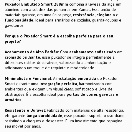
Puxador Embutido Smart 288mm
combina a leveza da alça em
alumínio com a solidez das ponteiras em Zamac. Essa união de
materiais garante, em uma única peça,
resistência, elegância
e
funcionalidade
. Ideal para armários de cozinha, guarda-roupas e
gaveteiros.
Por que o Puxador Smart é a escolha perfeita para o seu
projeto?
Acabamento de Alto Padrão:
Com
acabamento sofisticado
em
cromado brilhante
, esse puxador se integra perfeitamente a
diferentes estilos decorativos, valorizando a ambientação e
adicionando um toque de requinte e modernidade.
Minimalista e Funcional:
A
instalação embutida
do Puxador
Smart garante uma
integração perfeita
, harmonizando com
ambientes que exigem um visual
clean
, sofisticado e livre de
obstruções. É a escolha ideal para
portas de correr, gavetas e
armários
..
Resistente e Durável:
Fabricado com materiais de alta resistência,
ele garante
longa durabilidade
, esse puxador suporta o uso diário,
resistindo a choques e desgastes. É um investimento que repagina
seu móvel por anos.