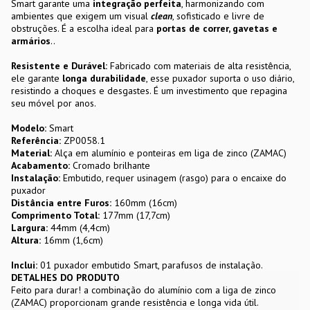
Smart garante uma
integração perfeita
, harmonizando com
ambientes que exigem um visual
clean
, sofisticado e livre de
obstruções. É a escolha ideal para
portas de correr, gavetas e
armários
..
Resistente e Durável:
Fabricado com materiais de alta resistência,
ele garante
longa durabilidade
, esse puxador suporta o uso diário,
resistindo a choques e desgastes. É um investimento que repagina
seu móvel por anos.
Modelo:
Smart
Referência:
ZP0058.1
Material:
Alça em alumínio e ponteiras em liga de zinco (ZAMAC)
Acabamento:
Cromado brilhante
Instalação:
Embutido, requer usinagem (rasgo) para o encaixe do
puxador
Distância entre Furos:
160mm (16cm)
Comprimento Total:
177mm (17,7cm)
Largura:
44mm (4,4cm)
Altura:
16mm (1,6cm)
Inclui:
01 puxador embutido Smart, parafusos de instalação.
DETALHES DO PRODUTO
Feito para durar! a combinação do alumínio com a liga de zinco
(ZAMAC) proporcionam grande resistência e longa vida útil.