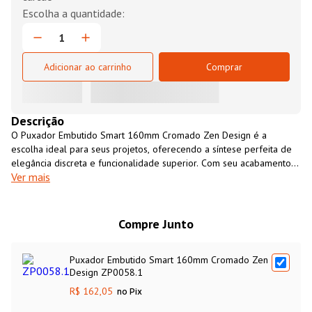
Adicionar ao carrinho
Comprar
Descrição
O Puxador Embutido Smart 160mm Cromado Zen Design é a
escolha ideal para seus projetos, oferecendo a síntese perfeita de
elegância discreta e funcionalidade superior. Com seu acabamento
Ver mais
Cromado, ele incorpora o que há de mais moderno na decoração,
garantindo resistência, durabilidade e um visual clean. Sua instalação
embutida assegura uma integração perfeita com o móvel, sendo a
solução ideal para valorizar o design sofisticado e sem obstruções
Compre Junto
de armários de cozinha, guarda-roupas e portas de correr.
Puxador Embutido Smart 160mm Cromado Zen
Design ZP0058.1
R$ 162,05
no Pix