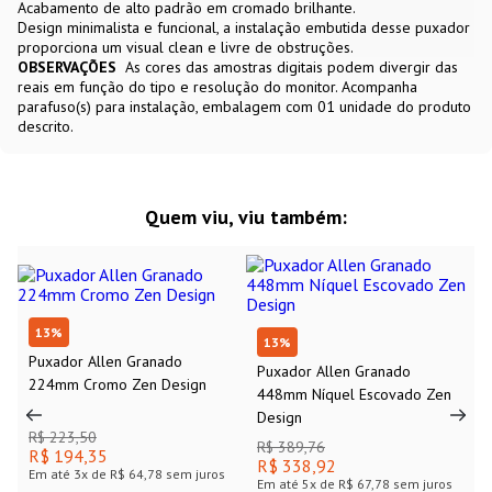
Acabamento de alto padrão em cromado brilhante.
Design minimalista e funcional, a instalação embutida desse puxador
proporciona um visual clean e livre de obstruções.
OBSERVAÇÕES
As cores das amostras digitais podem divergir das
reais em função do tipo e resolução do monitor. Acompanha
parafuso(s) para instalação, embalagem com 01 unidade do produto
descrito.
Quem viu, viu também:
13
%
13
%
Puxador Allen Granado
Puxador Allen Granado
224mm Cromo Zen Design
448mm Níquel Escovado Zen
Design
R$ 223,50
R$ 389,76
R$ 194,35
R$ 338,92
Em até
3
x de
R$ 64,78
sem juros
Em até
5
x de
R$ 67,78
sem juros