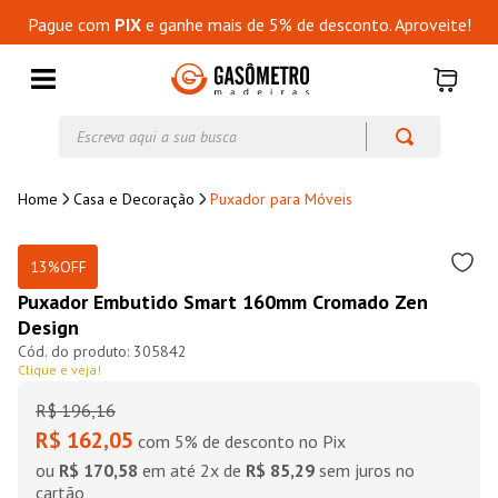
Pague com
PIX
e ganhe mais de 5% de desconto. Aproveite!
Escreva aqui a sua busca
Casa e Decoração
Puxador para Móveis
13%
OFF
Puxador Embutido Smart 160mm Cromado Zen
Design
305842
Clique e veja!
R$
196
,
16
R$ 162,05
com 5% de desconto no Pix
ou
R$ 170,58
em até
2
x de
R$ 85,29
sem juros no
cartão