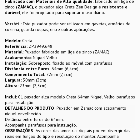
Fabricado com Materiais de Alta qualidade:
fabricado em liga de
zinco
(ZAMAC)
, o puxador alça Creta Zen Design é
resistente e
durável
, ele foi projetado para suportar o uso diário.
Versátil:
Este puxador pode ser utilizado em gavetas, armários de
cozinha, guarda roupas, entre outras aplicações.
Modelo:
Creta
Referência:
ZP3949.648
Material:
Puxador fabricado em liga de zinco (ZAMAC)
Acabamento:
Níquel Velho
Instalação:
Sobreposto, fixado ao móvel com parafusos
Distância entre Furos:
64mm (6,4cm)
Comprimento Total:
72mm (7,2cm)
Largura:
30mm (3cm)
Altura:
23mm (2,3cm)
Inclui:
01 puxador alça modelo Creta 64mm Níquel Velho, parafusos
para instalação..
DETALHES DO PRODUTO
Puxador em Zamac com acabamento
níquel envelhecido.
Distância entre furos de 64mm.
Acompanha parafusos para instalação.
OBSERVAÇÕES
As cores das amostras digitais podem divergir das
reais em função do tipo e resolução do monitor. Acompanha