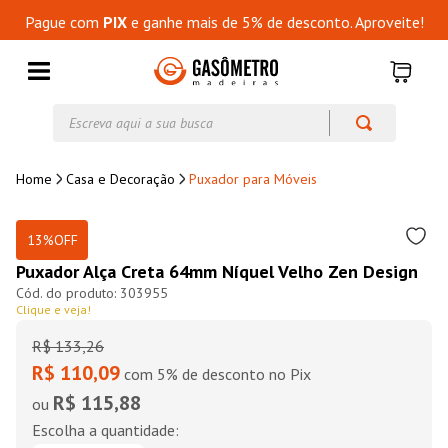
Pague com
PIX
e ganhe mais de 5% de desconto. Aproveite!
Escreva aqui a sua busca
Casa e Decoração
Puxador para Móveis
13%
OFF
Puxador Alça Creta 64mm Níquel Velho Zen Design
303955
Clique e veja!
R$
133
,
26
R$ 110,09
com 5% de desconto no Pix
R$ 115,88
ou