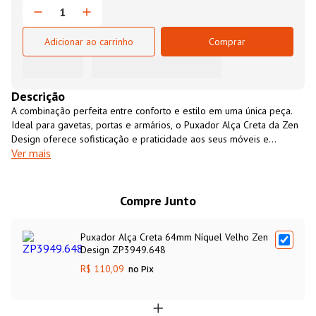
Adicionar ao carrinho
Comprar
Descrição
A combinação perfeita entre conforto e estilo em uma única peça.
Ideal para gavetas, portas e armários, o Puxador Alça Creta da Zen
Design oferece sofisticação e praticidade aos seus móveis e
Ver mais
ambientes. Com acabamento Níquel Velho e frisos laterais
elegantes, este modelo apresenta um design moderno e refinado.
Resistente e durável, o Puxador Alça Creta é produzido com
matérias-primas de alta qualidade, garantindo excelente
Compre Junto
desempenho e longa vida útil.
Puxador Alça Creta 64mm Níquel Velho Zen
Design ZP3949.648
R$ 110,09
no Pix