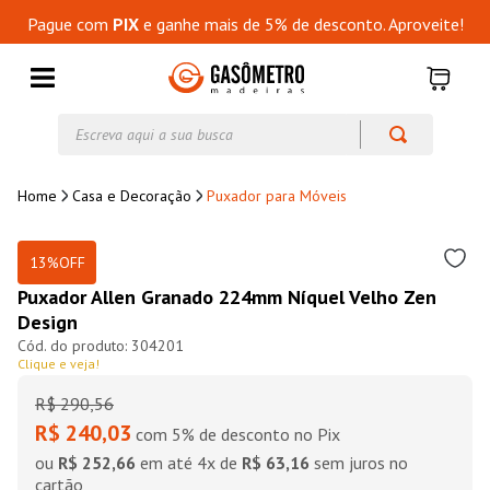
Pague com
PIX
e ganhe mais de 5% de desconto. Aproveite!
Escreva aqui a sua busca
Casa e Decoração
Puxador para Móveis
13%
OFF
Puxador Allen Granado 224mm Níquel Velho Zen
Design
304201
Clique e veja!
R$
290
,
56
R$ 240,03
com 5% de desconto no Pix
ou
R$ 252,66
em até
4
x de
R$ 63,16
sem juros no
cartão