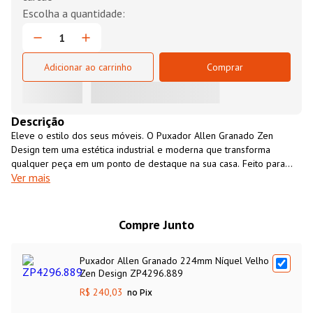
Adicionar ao carrinho
Comprar
Descrição
Eleve o estilo dos seus móveis. O Puxador Allen Granado Zen
Design tem uma estética industrial e moderna que transforma
qualquer peça em um ponto de destaque na sua casa. Feito para
Ver mais
durar, o Puxador Allen Granado é fabricado em liga de zinco
(ZAMAC) com acabamento em banho na cor níquel velho. Fácil de
instalar, é a escolha perfeita para quem busca design e
funcionalidade.
Compre Junto
Puxador Allen Granado 224mm Níquel Velho
Zen Design ZP4296.889
R$ 240,03
no Pix