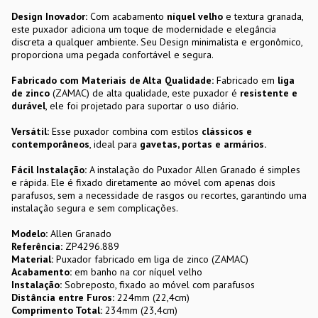
Design Inovador:
Com acabamento
níquel velho
e textura granada,
este puxador adiciona um toque de modernidade e elegância
discreta a qualquer ambiente. Seu Design minimalista e ergonômico,
proporciona uma pegada confortável e segura.
Fabricado com Materiais de Alta Qualidade:
Fabricado em
liga
de zinco
(ZAMAC) de alta qualidade, este puxador é
resistente
e
durável
, ele foi projetado para suportar o uso diário.
Versátil:
Esse puxador combina com estilos
clássicos e
contemporâneos
, ideal para
gavetas, portas e armários.
Fácil Instalação:
A instalação do Puxador Allen Granado é simples
e rápida. Ele é fixado diretamente ao móvel com apenas dois
parafusos, sem a necessidade de rasgos ou recortes, garantindo uma
instalação segura e sem complicações.
Modelo:
Allen Granado
Referência:
ZP4296.889
Material:
Puxador fabricado em liga de zinco (ZAMAC)
Acabamento:
em banho na cor níquel velho
Instalação:
Sobreposto, fixado ao móvel com parafusos
Distância entre Furos:
224mm (22,4cm)
Comprimento Total:
234mm (23,4cm)