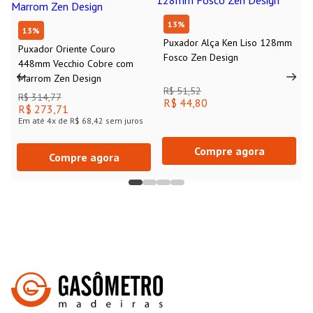
13
%
13
%
Puxador Alça Ken Liso 128mm
Puxador Oriente Couro
Fosco Zen Design
448mm Vecchio Cobre com
Marrom Zen Design
R$ 51,52
R$ 314,77
R$ 44,80
R$ 273,71
Em até
4
x de
R$ 68,42
sem juros
Compre agora
Compre agora