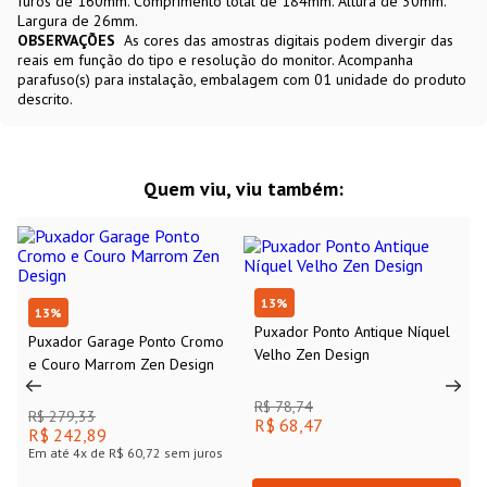
furos de 160mm. Comprimento total de 184mm. Altura de 30mm.
Largura de 26mm.
OBSERVAÇÕES
As cores das amostras digitais podem divergir das
reais em função do tipo e resolução do monitor. Acompanha
parafuso(s) para instalação, embalagem com 01 unidade do produto
descrito.
Quem viu, viu também:
13
%
13
%
Puxador Garage Ponto Cromo
Puxador Ponto Antique Níquel
e Couro Marrom Zen Design
Velho Zen Design
R$ 279,33
R$ 78,74
R$ 242,89
R$ 68,47
Em até
4
x de
R$ 60,72
sem juros
Compre agora
Compre agora