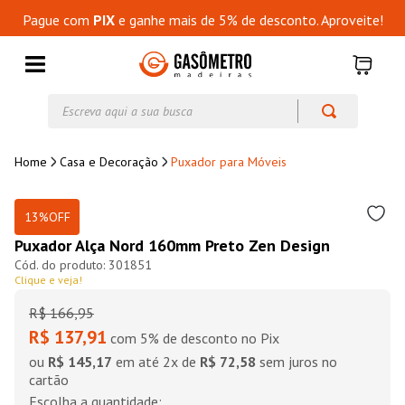
Pague com
PIX
e ganhe mais de 5% de desconto. Aproveite!
Escreva aqui a sua busca
Casa e Decoração
Puxador para Móveis
13%
OFF
Puxador Alça Nord 160mm Preto Zen Design
301851
Clique e veja!
R$
166
,
95
R$ 137,91
com 5% de desconto no Pix
ou
R$ 145,17
em até
2
x de
R$ 72,58
sem juros no
cartão