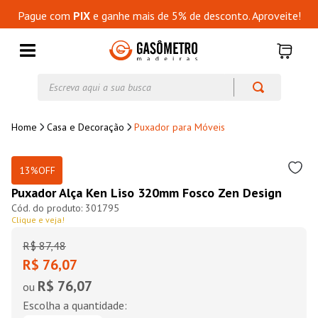
Pague com
PIX
e ganhe mais de 5% de desconto. Aproveite!
Escreva aqui a sua busca
Casa e Decoração
Puxador para Móveis
13%
OFF
Puxador Alça Ken Liso 320mm Fosco Zen Design
301795
Clique e veja!
R$
87
,
48
R$ 76,07
R$ 76,07
ou