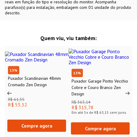
reais em função do tipo e resolução do monitor. Acompanha
parafuso(s) para instalação, embalagem com 01 unidade do produto
descrito.
Quem viu, viu também:
13
%
13
%
Puxador Scandinavian 48mm
Puxador Garage Ponto Vecchio
Cromado Zen Design
Cobre e Couro Branco Zen
Design
R$ 61,55
R$ 363,14
R$ 53,52
R$ 315,78
Em até
5
x de
R$ 63,15
sem juros
Compre agora
Compre agora