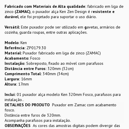
Fabricado com Materiais de Alta qualidade:
fabricado em liga de
zinco
(ZAMAC)
, o puxador alça Ken Zen Design é r
esistente e
durável
, ele foi projetado para suportar o uso diário.
Versátil:
Este puxador pode ser utilizado em
g
avetas, armários de
cozinha, guarda roupas, entre outras aplicações.
Modelo:
Ken
Referência:
ZP0179.30
Material:
Puxador fabricado em liga de zinco (ZAMAC)
Acabamento:
Fosco
Instalação:
Sobreposto, fixado ao móvel com parafusos
Distância entre Furos:
320mm (32cm)
Comprimento Total:
340mm (34cm)
Largura:
16mm
Altura:
17mm
Inclui:
01 puxador alça modelo Ken 320mm Fosco, parafusos para
instalação..
DETALHES DO PRODUTO
Puxador em Zamac com acabamento
fosco.
Distância entre furos de 320mm.
Acompanha parafusos para instalação.
OBSERVAÇÕES
As cores das amostras digitais podem divergir das