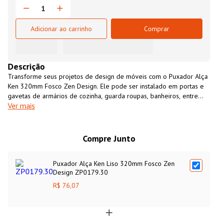
Adicionar ao carrinho
Comprar
Descrição
Transforme seus projetos de design de móveis com o Puxador Alça
Ken 320mm Fosco Zen Design. Ele pode ser instalado em portas e
gavetas de armários de cozinha, guarda roupas, banheiros, entre
Ver mais
outros. Fabricado com matérias primas de alta qualidade o Puxador
Alça Ken 192mm Cromado Zen Design se destaca por sua beleza e
durabilidade, ele é fácil de instalar, é resistente à corrosão e pode
ser utilizado em ambientes residenciais e corporativos.
Compre Junto
Puxador Alça Ken Liso 320mm Fosco Zen
Design ZP0179.30
R$ 76,07