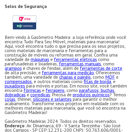
Selos de Segurança
Bem-vindo à Gasômetro Madeira: a loja referência onde você
encontra Tudo Para Seu Móvel, materiais para marcenaria!
Aqui, você encontra tudo o que precisa para os seus projetos,
como materiais de marcenaria e ferramentas para a
construção de móveis ou reformas em geral. Confira uma
variedade de
máquinas
e
ferramentas elétricas
como
parafusadeiras e lixadeiras,
ferramentas manuais
, como
grampos
e chaves de fendas, além de
ferramentas de corte
de alta precisão, e
ferramentas para medição
. Oferecemos
também, uma variedade de
chapas e painéis
, como
MDF
e
compensados
, e outros materiais como
fitas de borda
, e
puxadores
para móveis e portas. Em nosso site, você também
encontra
fórmicas
e
ferragens
, como
parafusos, buchas
,
dobradiças
e
corrediças
. Precisa de
produtos químicos
? Temos
colas
, thinner,
silicones e selantes
para garantir o melhor
acabamento. Transforme seus projetos em realidade com os
melhores materiais para marcenaria, que você só encontra na
Gasômetro Madeiras!
Gasômetro Madeiras 2024. Todos os direitos reservados.
Endereço
: Av. Dinamarca, 69 - V. Santa Terezinha - São José
dos Campos - SP CEP:12.231-200 CNPJ: 50.763.606/0001-