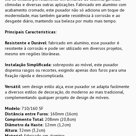
cômodas e diversas outras aplicações. Fabricado em alumínio com
acabamento cromado, este puxador não só adiciona um toque de
modernidade, mas também garante resistência à corrosão e ao
desgaste diário, mantendo sua beleza por muito mais tempo.
Principais Características:
Resistente e Durável:
fabricado em alumínio, esse puxador é
resistente à corrosão e pode ser utilizado em diversos projetos,
mesmo em regiões litorâneas.
Instalação Simplificada:
sobreposto ao móvel, este puxador
dispensa rasgos ou recortes, exigindo apenas dois furos para uma
fixação rápida e descomplicada.
Versátil:
sem design estilo alça, esse puxador se adapta facilmente
a diversos estilos de decoração, do moderno ao mais tradicional,
complementando qualquer projeto de design de móveis.
Modelo:
710/160 SF
Distância entre Furos:
160mm (16cm)
Comprimento Total:
208mm (20,8cm)
Diâmetro da Haste:
12mm (1,2cm)
Altura:
32mm (3,2cm)
Material:
fabricado em alumínio