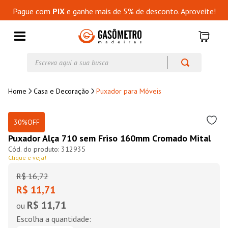
Pague com
PIX
e ganhe mais de 5% de desconto. Aproveite!
Escreva aqui a sua busca
Casa e Decoração
Puxador para Móveis
30%
OFF
Puxador Alça 710 sem Friso 160mm Cromado Mital
312935
Clique e veja!
R$
16
,
72
R$ 11,71
R$ 11,71
ou