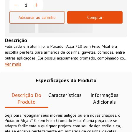
Adicionar ao carrinho
Comprar
Descrição
Fabricado em alumínio, o Puxador Alça 710 sem Friso Mital é a
escolha perfeita para armários de cozinha, gavetas, cômodas, entre
outras aplicações. Ele possui acabamento cromado, combinando com
Ver mais
diversos estilos e decorações. Sobreposto ao móvel, a instalação é
rápida e simplificada, sem a necessidade recortes ou rasgos,
exigindo apenas dois furos para sua fixação.
Especificações do Produto
Descrição Do
Características
Informações
Produto
Adicionais
Seja para repaginar seus móveis antigos ou em novas criações, o
Puxador Alça 710 sem Friso Cromado Mital é uma peça que se
adapta facilmente a qualquer projeto. com seu design estilo alça,
ele se encaixa perfeitamente em armários de cozinha, gavetas,