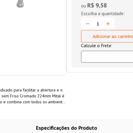
R$ 9,58
ou
Adicionar ao carrinh
cado para facilitar a abertura e o
 sem Friso Cromado 224mm Mital é
ção e combina com todos os ambientes
 Mital com acabamento cromado,
s de escritório, entre outros.
Especificações do Produto