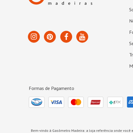
S
N
F
S
T
M
Formas de Pagamento
Bem-vindo à Gasômetro Madeira: a loja referência onde você e