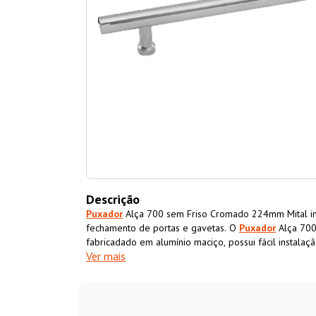
Descrição
Puxador
Alça 700 sem Friso Cromado 224mm Mital indi
fechamento de portas e gavetas. O
Puxador
Alça 700
fabricadado em alumínio maciço, possui fácil instala
Ver mais
da casa.
Puxador
sobreposto estilo alça modelo 700
indicado para móveis de cozinha, guarda-roupas, móvei