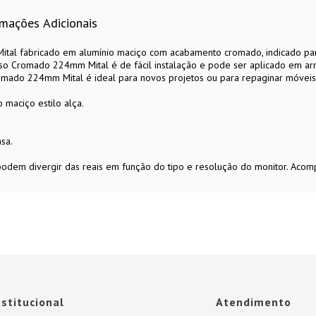
rmações Adicionais
al fabricado em alumínio maciço com acabamento cromado, indicado para 
o Cromado 224mm Mital é de fácil instalação e pode ser aplicado em armá
mado 224mm Mital é ideal para novos projetos ou para repaginar móveis an
 maciço estilo alça.
sa.
 podem divergir das reais em função do tipo e resolução do monitor. Aco
nstitucional
Atendimento