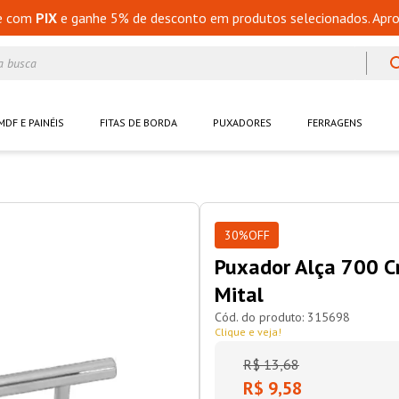
e com
PIX
e ganhe 5% de desconto em produtos selecionados. Apro
a busca
MDF E PAINÉIS
FITAS DE BORDA
PUXADORES
FERRAGENS
30%
OFF
Puxador Alça 700 
Mital
315698
Clique e veja!
R$
13
,
68
R$ 9,58