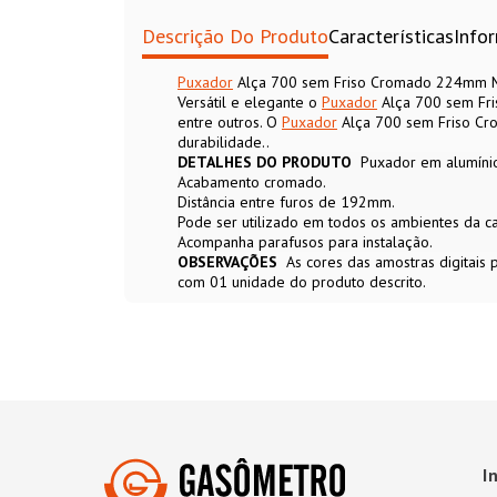
Descrição Do Produto
Características
Info
Puxador
Alça 700 sem Friso Cromado 224mm Mit
Versátil e elegante o
Puxador
Alça 700 sem Fris
entre outros. O
Puxador
Alça 700 sem Friso Cro
durabilidade..
DETALHES DO PRODUTO
Puxador em alumínio
Acabamento cromado.
Distância entre furos de 192mm.
Pode ser utilizado em todos os ambientes da ca
Acompanha parafusos para instalação.
OBSERVAÇÕES
As cores das amostras digitais
com 01 unidade do produto descrito.
I