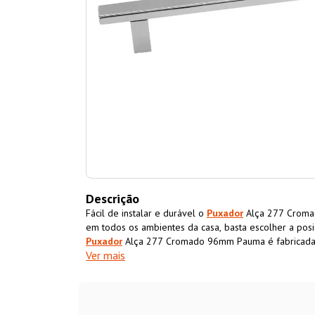
Descrição
Fácil de instalar e durável o
Puxador
Alça 277 Croma
em todos os ambientes da casa, basta escolher a posi
Puxador
Alça 277 Cromado 96mm Pauma é fabricada
Ver mais
acabamento cromado, é level e pode ser aplicado em 
gaveteiros, móveis de escritório, entre outros.
Puxad
para móveis em geral.