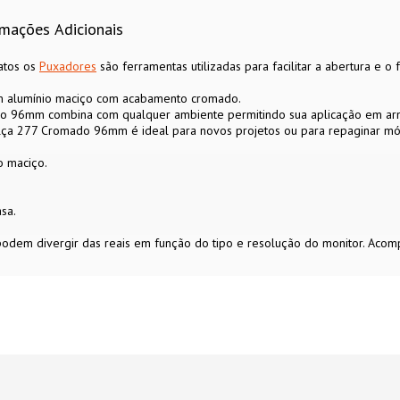
rmações Adicionais
matos os
Puxadores
são ferramentas utilizadas para facilitar a abertura e o
 alumínio maciço com acabamento cromado.
 96mm combina com qualquer ambiente permitindo sua aplicação em armár
ça 277 Cromado 96mm é ideal para novos projetos ou para repaginar móvei
o maciço.
sa.
 podem divergir das reais em função do tipo e resolução do monitor. Aco