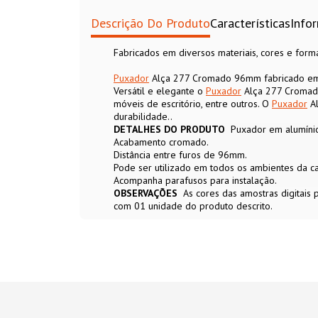
Descrição Do Produto
Características
Info
Fabricados em diversos materiais, cores e for
Puxador
Alça 277 Cromado 96mm fabricado em
Versátil e elegante o
Puxador
Alça 277 Cromado
móveis de escritório, entre outros. O
Puxador
Al
durabilidade..
DETALHES DO PRODUTO
Puxador em alumíni
Acabamento cromado.
Distância entre furos de 96mm.
Pode ser utilizado em todos os ambientes da ca
Acompanha parafusos para instalação.
OBSERVAÇÕES
As cores das amostras digitais
com 01 unidade do produto descrito.