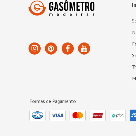
I
S
N
F
S
T
M
Formas de Pagamento