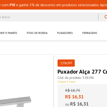
e com
PIX
e ganhe 5% de desconto em produtos selecionados. Apro
a busca
MDF E PAINÉIS
FITAS DE BORDA
PUXADORES
FERRAGENS
13%
OFF
Puxador Alça 277
318196
Clique e veja!
R$
18
,
75
R$ 16,31
R$ 16,31
ou