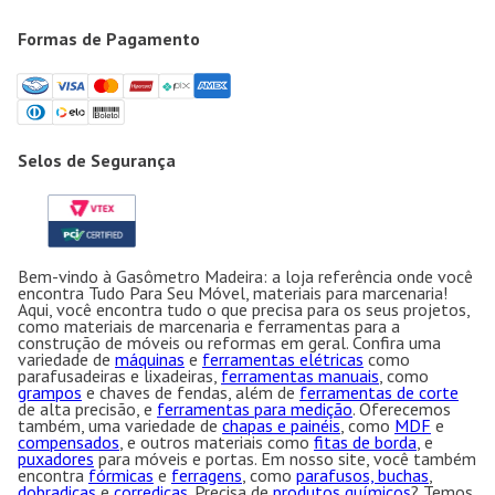
Formas de Pagamento
Selos de Segurança
Bem-vindo à Gasômetro Madeira: a loja referência onde você
encontra Tudo Para Seu Móvel, materiais para marcenaria!
Aqui, você encontra tudo o que precisa para os seus projetos,
como materiais de marcenaria e ferramentas para a
construção de móveis ou reformas em geral. Confira uma
variedade de
máquinas
e
ferramentas elétricas
como
parafusadeiras e lixadeiras,
ferramentas manuais
, como
grampos
e chaves de fendas, além de
ferramentas de corte
de alta precisão, e
ferramentas para medição
. Oferecemos
também, uma variedade de
chapas e painéis
, como
MDF
e
compensados
, e outros materiais como
fitas de borda
, e
puxadores
para móveis e portas. Em nosso site, você também
encontra
fórmicas
e
ferragens
, como
parafusos, buchas
,
dobradiças
e
corrediças
. Precisa de
produtos químicos
? Temos