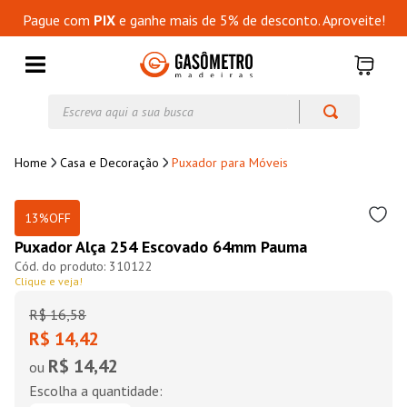
Pague com
PIX
e ganhe mais de 5% de desconto. Aproveite!
Escreva aqui a sua busca
Casa e Decoração
Puxador para Móveis
13%
OFF
Puxador Alça 254 Escovado 64mm Pauma
310122
Clique e veja!
R$
16
,
58
R$ 14,42
R$ 14,42
ou