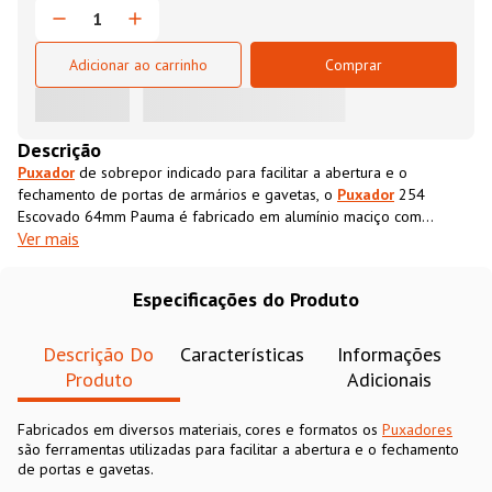
Adicionar ao carrinho
Comprar
Descrição
Puxador
de sobrepor indicado para facilitar a abertura e o
fechamento de portas de armários e gavetas, o
Puxador
254
Escovado 64mm Pauma é fabricado em alumínio maciço com
Ver mais
acabamento Escovado, é leve, durável e combina com todos os
ambientes. O
Puxador
Alça 254 Escovado 64mm Pauma é ideal
para móveis novos ou para repaginar móveis antigos.
Especificações do Produto
Descrição Do
Características
Informações
Produto
Adicionais
Fabricados em diversos materiais, cores e formatos os
Puxadores
são ferramentas utilizadas para facilitar a abertura e o fechamento
de portas e gavetas.