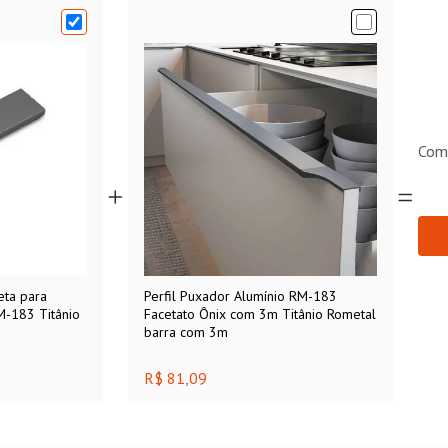
Com
ta para
Perfil Puxador Alumínio RM-183
M-183 Titânio
Facetato Ônix com 3m Titânio Rometal
barra com 3m
R$ 81,09