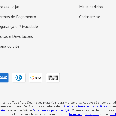
ossas Lojas
Meus pedidos
ormas de Pagamento
Cadastre-se
egurança e Privacidade
rocas e Devoluções
apa do Site
ncontra Tudo Para Seu Móvel, materiais para marcenaria! Aqui, você encontra tud
formas em geral. Confira uma variedade de
máquinas
e
ferramentas elétricas
como
orte
de alta precisão, e
ferramentas para medição
. Oferecemos também, uma var
 e portas. Em nosso site, você também encontra
fórmicas
e
ferragens
, como
para