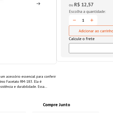
R$ 12,57
ou
Adicionar ao carrinh
 um acessório essencial para conferir
ínio Facetato RM-183. Ela é
istência e durabilidade. Essa
idade ao perfil, garantindo uma
design.
Compre Junto