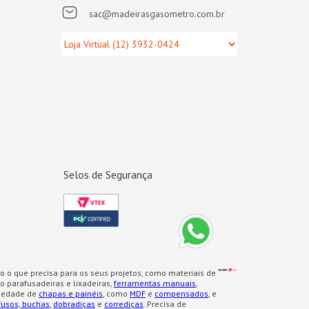
sac@madeirasgasometro.com.br
Selos de Segurança
o o que precisa para os seus projetos, como materiais de
 parafusadeiras e lixadeiras,
ferramentas manuais
,
iedade de
chapas e painéis
, como
MDF
e
compensados
, e
fusos, buchas
,
dobradiças
e
corrediças
. Precisa de