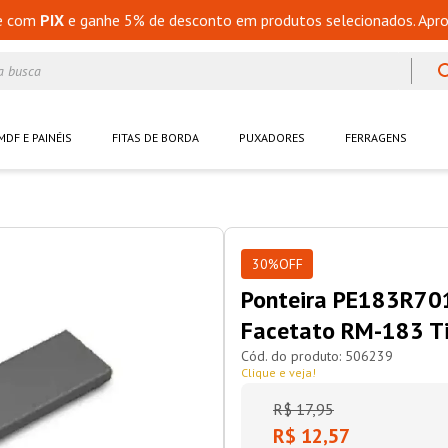
e com
PIX
e ganhe 5% de desconto em produtos selecionados. Apro
a busca
MDF E PAINÉIS
FITAS DE BORDA
PUXADORES
FERRAGENS
30%
OFF
Ponteira PE183R701
Facetato RM-183 Ti
506239
Clique e veja!
R$
17
,
95
R$ 12,57