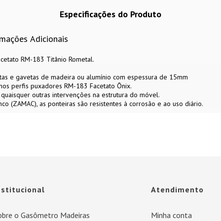
Especificações do Produto
rmações Adicionais
cetato RM-183 Titânio Rometal.
rtas e gavetas de madeira ou alumínio com espessura de 15mm
nos perfis puxadores RM-183 Facetato Ônix.
u quaisquer outras intervenções na estrutura do móvel.
nco (ZAMAC), as ponteiras são resistentes à corrosão e ao uso diário.
nstitucional
Atendimento
obre o Gasômetro Madeiras
Minha conta