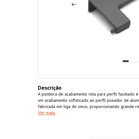
Descrição
A ponteira de acabamento reta para perfil facetado é
um acabamento sofisticado ao perfil puxador de alum
fabricada em liga de zinco, proporcionando grande res
Ver mais
ponteira proporciona um toque de elegância e modern
transição suave e harmoniosa entre os elementos de 