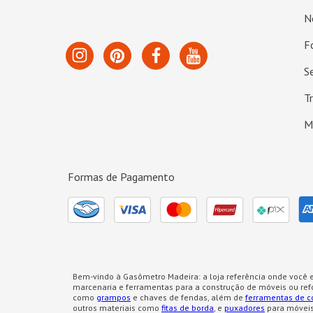
N
F
S
T
M
Formas de Pagamento
Bem-vindo à Gasômetro Madeira: a loja referência onde você e
marcenaria e ferramentas para a construção de móveis ou re
como
grampos
e chaves de fendas, além de
ferramentas de c
outros materiais como
fitas de borda
, e
puxadores
para móveis