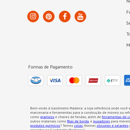
N
F
S
T
M
Formas de Pagamento
Bem-vindo à Gasômetro Madeira: a loja referência onde você e
marcenaria e ferramentas para a construção de móveis ou re
como
grampos
e chaves de fendas, além de
ferramentas de c
outros materiais como
fitas de borda
, e
puxadores
para móveis
produtos químicos
? Temos
colas
, thinner,
silicones e selantes
encontra na Gasômetro Madeiras!