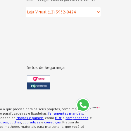
Selos de Segurança
o o que precisa para os seus projetos, como materiais de
 parafusadeiras e lixadeiras,
ferramentas manuais
,
iedade de
chapas e painéis
, como
MDF
e
compensados
, e
fusos, buchas
,
dobradiças
e
corrediças
. Precisa de
os melhores materiais para marcenaria, que você só