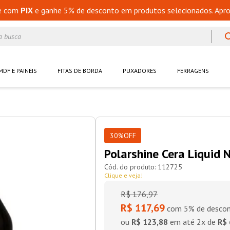
e com
PIX
e ganhe 5% de desconto em produtos selecionados. Apro
a busca
MDF E PAINÉIS
FITAS DE BORDA
PUXADORES
FERRAGENS
30%
OFF
Polarshine Cera Liquid
112725
Clique e veja!
R$
176
,
97
R$ 117,69
com 5% de descon
ou
R$ 123,88
em até
2
x de
R$ 