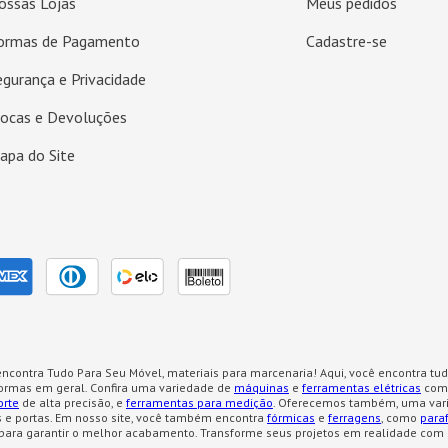
ossas Lojas
Meus pedidos
ormas de Pagamento
Cadastre-se
egurança e Privacidade
rocas e Devoluções
apa do Site
ncontra Tudo Para Seu Móvel, materiais para marcenaria! Aqui, você encontra tud
formas em geral. Confira uma variedade de
máquinas
e
ferramentas elétricas
como
orte
de alta precisão, e
ferramentas para medição
. Oferecemos também, uma var
 e portas. Em nosso site, você também encontra
fórmicas
e
ferragens
, como
para
para garantir o melhor acabamento. Transforme seus projetos em realidade com 