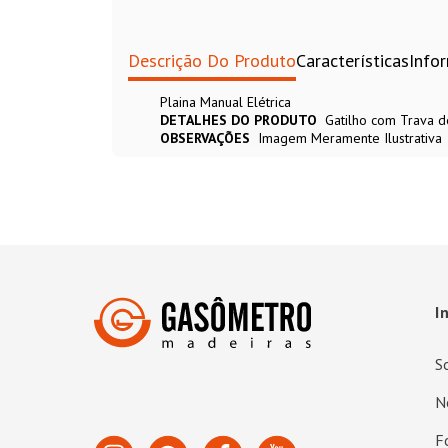
Descrição Do Produto
Características
Info
Plaina Manual Elétrica
DETALHES DO PRODUTO
Gatilho com Trava d
OBSERVAÇÕES
Imagem Meramente Ilustrativa
I
S
N
F