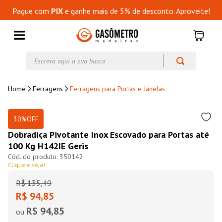
Pague com
PIX
e ganhe mais de 5% de desconto. Aproveite!
Escreva aqui a sua busca
Ferragens
Ferragens para Portas e Janelas
30%
OFF
Dobradiça Pivotante Inox Escovado para Portas até
100 Kg H142IE Geris
350142
Clique e veja!
R$
135
,
49
R$ 94,85
R$ 94,85
ou