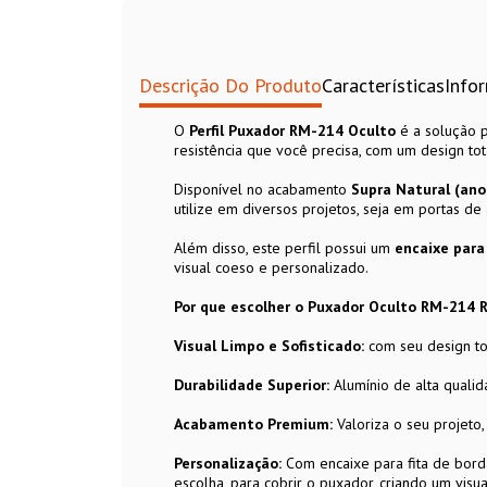
Descrição Do Produto
Características
Info
O
Perfil Puxador RM-214 Oculto
é a solução 
resistência que você precisa, com um design to
Disponível no acabamento
Supra Natural
(ano
utilize em diversos projetos, seja em portas de
Além disso, este perfil possui um
encaixe para
visual coeso e personalizado.
Por que escolher o Puxador Oculto RM-214 
Visual Limpo e Sofisticado:
com seu design to
Durabilidade Superior:
Alumínio de alta qualid
Acabamento Premium:
Valoriza o seu projeto
Personalização:
Com encaixe para fita de bor
escolha, para cobrir o puxador, criando um visu