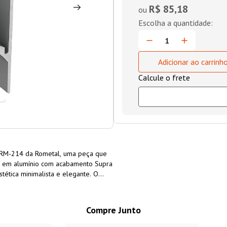
R$ 85,18
ou
Adicionar ao carrinh
o RM-214 da Rometal, uma peça que
do em alumínio com acabamento Supra
tética minimalista e elegante. O
 de borda, que permite uma
dor se harmonize perfeitamente com a
ce versatilidade para todos os seus
Compre Junto
nuo e com um acabamento impecável.