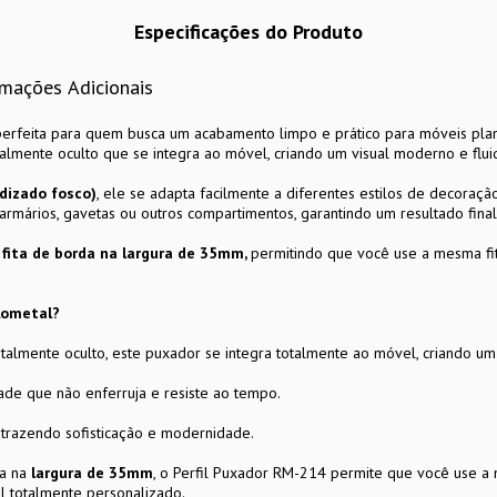
Especificações do Produto
rmações Adicionais
perfeita para quem busca um acabamento limpo e prático para móveis pla
talmente oculto que se integra ao móvel, criando um visual moderno e flui
dizado fosco)
, ele se adapta facilmente a diferentes estilos de decoraçã
 armários, gavetas ou outros compartimentos, garantindo um resultado final
 fita de borda na largura de 35mm,
permitindo que você use a mesma fi
Rometal?
talmente oculto, este puxador se integra totalmente ao móvel, criando um
ade que não enferruja e resiste ao tempo.
, trazendo sofisticação e modernidade.
da na
largura de 35mm
, o Perfil Puxador RM-214 permite que você use a
al totalmente personalizado.