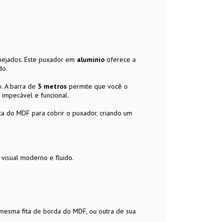
nejados. Este puxador em
alumínio
oferece a
do.
o. A barra de
3 metros
permite que você o
 impecável e funcional.
ta do MDF para cobrir o puxador, criando um
 visual moderno e fluido.
 mesma fita de borda do MDF, ou outra de sua