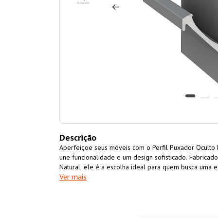
Descrição
Aperfeiçoe seus móveis com o Perfil Puxador Ocult
une funcionalidade e um design sofisticado. Fabrica
Natural, ele é a escolha ideal para quem busca uma es
Ver mais
grande diferencial deste perfil é o encaixe para fita
personalização completa, possibilitando que o puxa
cor do MDF. Com 3 metros de comprimento, ele ofere
projetos, garantindo um resultado final limpo, contí