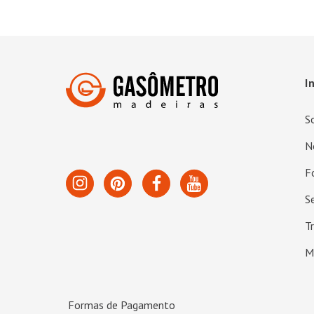
I
S
N
F
S
T
M
Formas de Pagamento