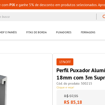
e com
PIX
e ganhe 5% de desconto em produtos selecionados. Apro
a busca
MDF E PAINÉIS
FITAS DE BORDA
PUXADORES
FERRAGENS
13%
OFF
Perfil Puxador Alu
18mm com 3m Supra
500215
Clique e veja!
R$
97
,
95
R$ 85,18