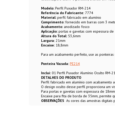
Modelo:
Perfil Puxador RM-214
Referência do Fabricante:
7774
Material:
perfil fabricado em alumínio
Comprimento:
fornecido em barras com 3 met
Acabamento:
anodizado fosco
Aplicação:
portas e gavetas com espessura d
Altura do Total:
53,6mm
Largura:
21mm
Encaixe:
18,8mm
Para um acabamento perfeito, use as ponteiras
Ponteira Vazada:
PE214
Inclui:
01 Perfil Puxador Alumínio Oculto RM-2
DETALHES DO PRODUTO
Perfil fabricado em alumínio com acabamento a
O design oculto desse perfil proporciona um vis
Para portas e gavetas com espessura de 18mm
Encaixe para fita de borda de 35mm, permite q
OBSERVAÇÕES
As cores das amostras digitais