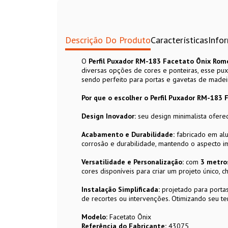
Descrição Do Produto
Características
Info
O
Perfil Puxador RM-183 Facetato Ônix Rom
diversas opções de cores e ponteiras, esse pux
sendo perfeito para portas e gavetas de made
Por que o escolher o Perfil Puxador RM-183 
Design Inovador:
seu design minimalista oferec
Acabamento e Durabilidade:
fabricado em al
corrosão e durabilidade, mantendo o aspecto i
Versatilidade e Personalização:
com
3 metro
cores disponíveis para criar um projeto único, 
Instalação Simplificada:
projetado para porta
de recortes ou intervenções. Otimizando seu t
Modelo:
Facetato Ônix
Referência do Fabricante:
43075