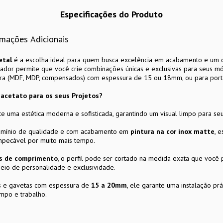
Especificações do Produto
rmações Adicionais
etal
é a escolha ideal para quem busca excelência em acabamento e um d
ador permite que você crie combinações únicas e exclusivas para seus móv
ira (MDF, MDP, compensados) com espessura de 15 ou 18mm, ou para por
Facetato para os seus Projetos?
e uma estética moderna e sofisticada, garantindo um visual limpo para se
umínio de qualidade e com acabamento em
pintura na cor inox matte
, 
mpecável por muito mais tempo.
s de comprimento
, o perfil pode ser cortado na medida exata que você 
cheio de personalidade e exclusividade.
s e gavetas com espessura de
15 a 20mm
, ele garante uma instalação pr
empo e trabalho.