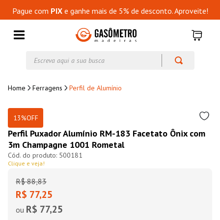
Pague com
PIX
e ganhe mais de 5% de desconto. Aproveite!
Escreva aqui a sua busca
Ferragens
Perfil de Alumínio
13%
OFF
Perfil Puxador Alumínio RM-183 Facetato Ônix com
3m Champagne 1001 Rometal
500181
Clique e veja!
R$
88
,
83
R$ 77,25
R$ 77,25
ou