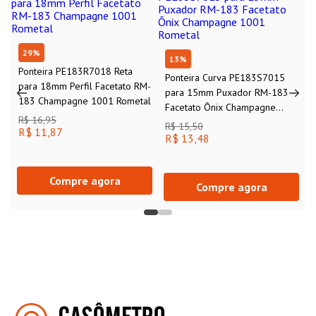
29
%
13
%
Ponteira PE183R7018 Reta
Ponteira Curva PE183S7015
para 18mm Perfil Facetato RM-
para 15mm Puxador RM-183
183 Champagne 1001 Rometal
Facetato Ônix Champagne
R$ 16,95
1001 Rometal
R$ 15,50
R$ 11,87
R$ 13,48
Compre agora
Compre agora