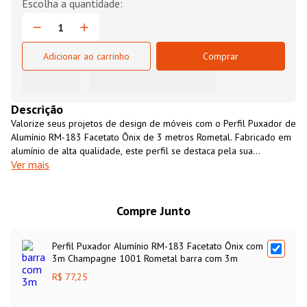
Adicionar ao carrinho
Comprar
Descrição
Valorize seus projetos de design de móveis com o Perfil Puxador de
Alumínio RM-183 Facetato Ônix de 3 metros Rometal. Fabricado em
alumínio de alta qualidade, este perfil se destaca pela sua
Ver mais
resistência, durabilidade e leveza, proporcionando longa vida útil.
Projetado para portas e gavetas com espessura de 15 a 20mm, o
Perfil Puxador Alumínio RM-183 Rpmetal possui instalação prática,
sem a necessidade de recortes ou intervenções, o design facetado
Compre Junto
deste perfil e o seu acabamento Champagne 1001 adicionam um
toque de sofisticação e modernidade, valorizando ainda mais a
Perfil Puxador Alumínio RM-183 Facetato Ônix com
estética dos seus móveis e ambientes.
3m Champagne 1001 Rometal barra com 3m
R$ 77,25