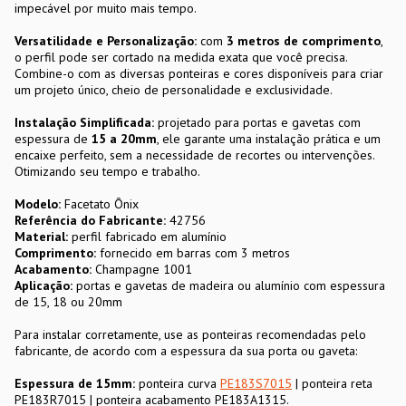
impecável por muito mais tempo.
Versatilidade e Personalização:
com
3 metros de comprimento
,
o perfil pode ser cortado na medida exata que você precisa.
Combine-o com as diversas ponteiras e cores disponíveis para criar
um projeto único, cheio de personalidade e exclusividade.
Instalação Simplificada:
projetado para portas e gavetas com
espessura de
15 a 20mm
, ele garante uma instalação prática e um
encaixe perfeito, sem a necessidade de recortes ou intervenções.
Otimizando seu tempo e trabalho.
Modelo:
Facetato Ônix
Referência do Fabricante:
42756
Material:
perfil fabricado em alumínio
Comprimento:
fornecido em barras com 3 metros
Acabamento:
Champagne 1001
Aplicação:
portas e gavetas de madeira ou alumínio com espessura
de 15, 18 ou 20mm
Para instalar corretamente, use as ponteiras recomendadas pelo
fabricante, de acordo com a espessura da sua porta ou gaveta:
Espessura de 15mm:
ponteira curva
PE183S7015
| ponteira reta
PE183R7015 | ponteira acabamento PE183A1315.