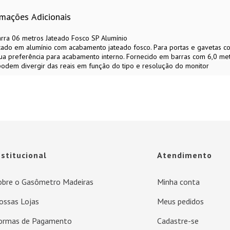
rmações Adicionais
rra 06 metros Jateado Fosco SP Alumínio
icado em alumínio com acabamento jateado fosco. Para portas e gavetas c
 sua preferência para acabamento interno. Fornecido em barras com 6,0 me
 podem divergir das reais em função do tipo e resolução do monitor
nstitucional
Atendimento
obre o Gasômetro Madeiras
Minha conta
ossas Lojas
Meus pedidos
ormas de Pagamento
Cadastre-se