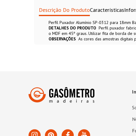
Descrição Do Produto
Características
Info
Perfil Puxador Alumínio SP-0312 para 18mm Ba
DETALHES DO PRODUTO
Perfil puxador fabr
o MDF em 45º graus. Utilizar fita de borda de
OBSERVAÇÕES
As cores das amostras digitais
I
S
N
F