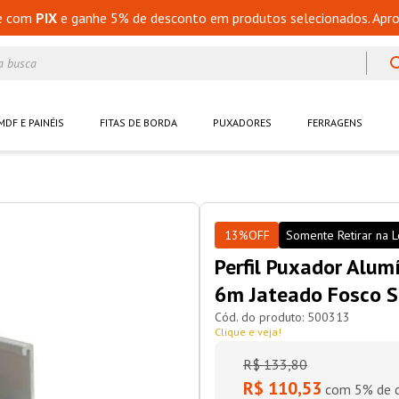
e com
PIX
e ganhe 5% de desconto em produtos selecionados. Apro
a busca
MDF E PAINÉIS
FITAS DE BORDA
PUXADORES
FERRAGENS
13%
OFF
Somente Retirar na L
Perfil Puxador Alu
6m Jateado Fosco S
500313
Clique e veja!
R$
133
,
80
R$ 110,53
com 5% de d