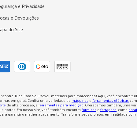
egurança e Privacidade
rocas e Devoluções
apa do Site
ncontra Tudo Para Seu Móvel, materiais para marcenaria! Aqui, você encontra tud
formas em geral. Confira uma variedade de
máquinas
e
ferramentas elétricas
como
orte
de alta precisão, e
ferramentas para medição
. Oferecemos também, uma var
 e portas. Em nosso site, você também encontra
fórmicas
e
ferragens
, como
para
para garantir o melhor acabamento. Transforme seus projetos em realidade com 
dos Campos - SP CEP:12.231-200 CNPJ: 50.763.606/0001-57