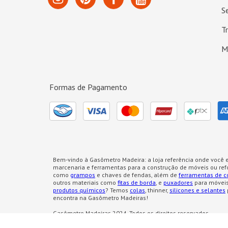
S
T
M
Formas de Pagamento
Bem-vindo à Gasômetro Madeira: a loja referência onde você e
marcenaria e ferramentas para a construção de móveis ou re
como
grampos
e chaves de fendas, além de
ferramentas de c
outros materiais como
fitas de borda
, e
puxadores
para móveis
produtos químicos
? Temos
colas
, thinner,
silicones e selantes
encontra na Gasômetro Madeiras!
Gasômetro Madeiras 2024. Todos os direitos reservados.
Endereço
: Av. Dinamarca, 69 - V. Santa Terezinha - São José 