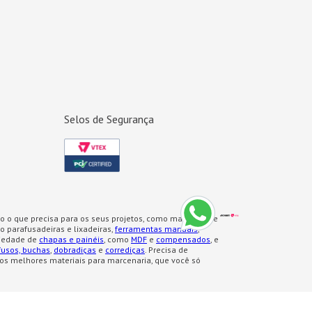
Selos de Segurança
o o que precisa para os seus projetos, como materiais de
 parafusadeiras e lixadeiras,
ferramentas manuais
,
iedade de
chapas e painéis
, como
MDF
e
compensados
, e
fusos, buchas
,
dobradiças
e
corrediças
. Precisa de
os melhores materiais para marcenaria, que você só