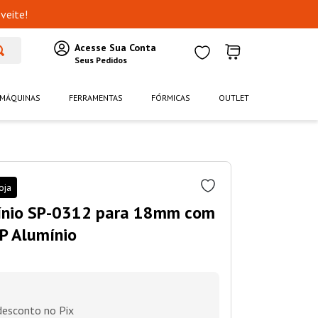
veite!
MÁQUINAS
FERRAMENTAS
FÓRMICAS
OUTLET
oja
mínio SP-0312 para 18mm com
P Alumínio
esconto no Pix