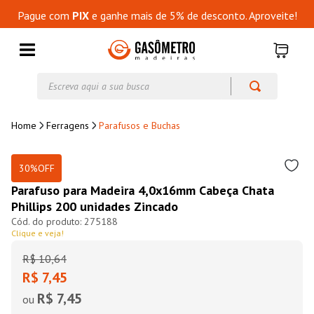
Pague com
PIX
e ganhe mais de 5% de desconto. Aproveite!
Escreva aqui a sua busca
Ferragens
Parafusos e Buchas
30%
OFF
Parafuso para Madeira 4,0x16mm Cabeça Chata
Phillips 200 unidades Zincado
275188
Clique e veja!
R$
10
,
64
R$ 7,45
R$ 7,45
ou