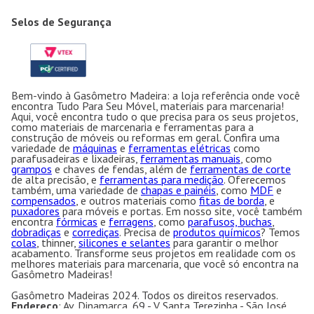
Selos de Segurança
Bem-vindo à Gasômetro Madeira: a loja referência onde você
encontra Tudo Para Seu Móvel, materiais para marcenaria!
Aqui, você encontra tudo o que precisa para os seus projetos,
como materiais de marcenaria e ferramentas para a
construção de móveis ou reformas em geral. Confira uma
variedade de
máquinas
e
ferramentas elétricas
como
parafusadeiras e lixadeiras,
ferramentas manuais
, como
grampos
e chaves de fendas, além de
ferramentas de corte
de alta precisão, e
ferramentas para medição
. Oferecemos
também, uma variedade de
chapas e painéis
, como
MDF
e
compensados
, e outros materiais como
fitas de borda
, e
puxadores
para móveis e portas. Em nosso site, você também
encontra
fórmicas
e
ferragens
, como
parafusos, buchas
,
dobradiças
e
corrediças
. Precisa de
produtos químicos
? Temos
colas
, thinner,
silicones e selantes
para garantir o melhor
acabamento. Transforme seus projetos em realidade com os
melhores materiais para marcenaria, que você só encontra na
Gasômetro Madeiras!
Gasômetro Madeiras 2024. Todos os direitos reservados.
Endereço
: Av. Dinamarca, 69 - V. Santa Terezinha - São José