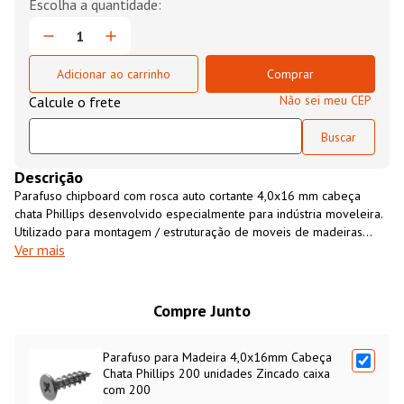
Adicionar ao carrinho
Comprar
Não sei meu CEP
Descrição
Parafuso chipboard com rosca auto cortante 4,0x16 mm cabeça
chata Phillips desenvolvido especialmente para indústria moveleira.
Utilizado para montagem / estruturação de moveis de madeiras
Ver mais
leves, aglomerados, compensados, MDF, MDP e outros derivados
de madeira. Parafuso fabricado em aço SAE 1015/1018 temperado
e cementado com acabamento zincado
Compre Junto
Parafuso para Madeira 4,0x16mm Cabeça
Chata Phillips 200 unidades Zincado caixa
com 200