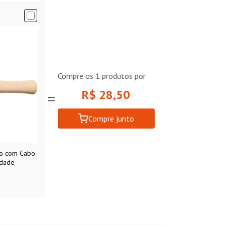
Compre os
1
produtos por
R$ 28,50
Compre junto
do com Cabo
idade