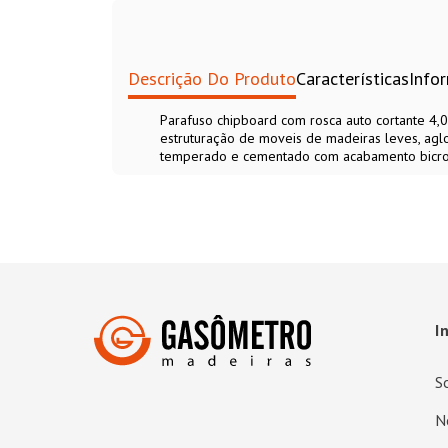
Descrição Do Produto
Características
Info
Parafuso chipboard com rosca auto cortante 4,0
estruturação de moveis de madeiras leves, ag
temperado e cementado com acabamento bicr
I
S
N