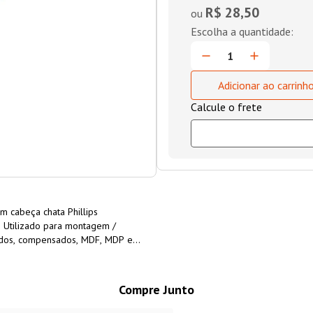
R$ 28,50
ou
Adicionar ao carrinh
m cabeça chata Phillips
. Utilizado para montagem /
ados, compensados, MDF, MDP e
m aço SAE 1015/1018 temperado e
Compre Junto