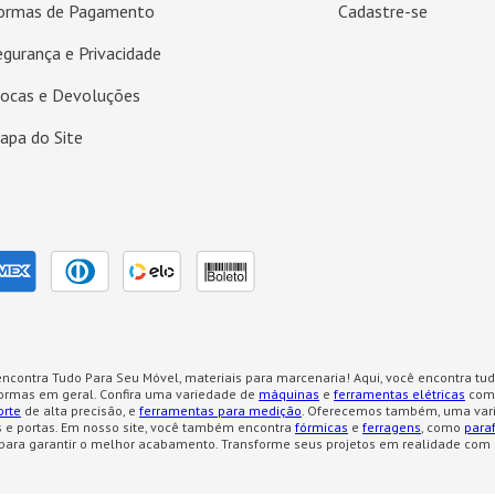
ormas de Pagamento
Cadastre-se
egurança e Privacidade
rocas e Devoluções
apa do Site
ncontra Tudo Para Seu Móvel, materiais para marcenaria! Aqui, você encontra tud
formas em geral. Confira uma variedade de
máquinas
e
ferramentas elétricas
como
orte
de alta precisão, e
ferramentas para medição
. Oferecemos também, uma var
 e portas. Em nosso site, você também encontra
fórmicas
e
ferragens
, como
para
para garantir o melhor acabamento. Transforme seus projetos em realidade com 