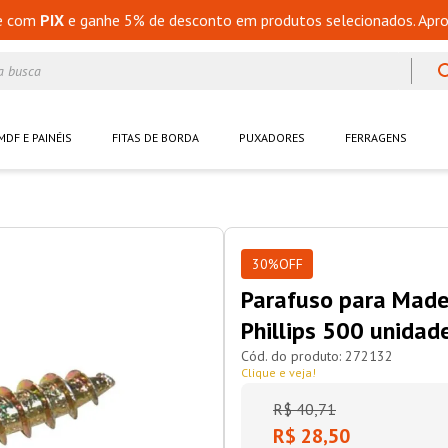
e com
PIX
e ganhe 5% de desconto em produtos selecionados. Apro
a busca
MDF E PAINÉIS
FITAS DE BORDA
PUXADORES
FERRAGENS
30%
OFF
Parafuso para Mad
Phillips 500 unidad
272132
Clique e veja!
R$
40
,
71
R$ 28,50