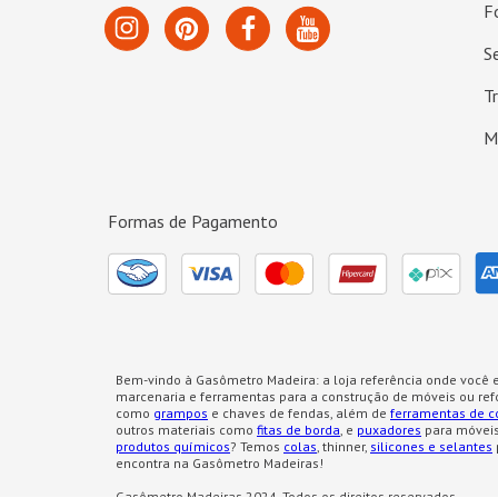
F
S
T
M
Formas de Pagamento
Bem-vindo à Gasômetro Madeira: a loja referência onde você e
marcenaria e ferramentas para a construção de móveis ou re
como
grampos
e chaves de fendas, além de
ferramentas de c
outros materiais como
fitas de borda
, e
puxadores
para móveis
produtos químicos
? Temos
colas
, thinner,
silicones e selantes
encontra na Gasômetro Madeiras!
Gasômetro Madeiras 2024. Todos os direitos reservados.