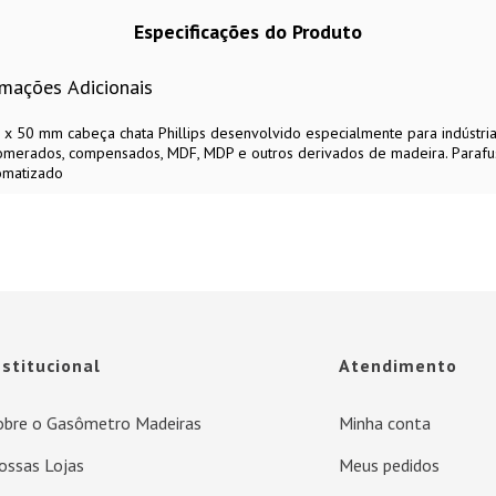
Especificações do Produto
rmações Adicionais
 x 50 mm cabeça chata Phillips desenvolvido especialmente para indústri
lomerados, compensados, MDF, MDP e outros derivados de madeira. Para
omatizado
nstitucional
Atendimento
obre o Gasômetro Madeiras
Minha conta
ossas Lojas
Meus pedidos