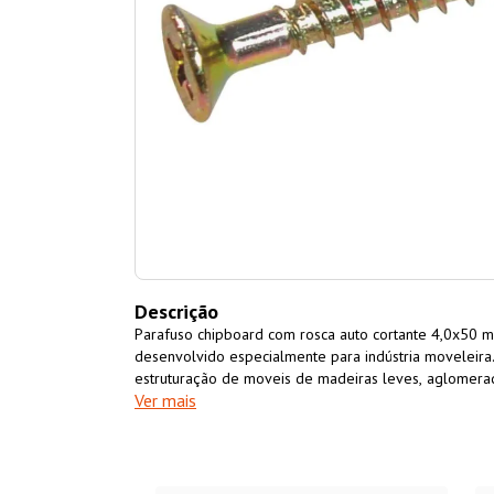
Descrição
Parafuso chipboard com rosca auto cortante 4,0x50 m
desenvolvido especialmente para indústria moveleira
estruturação de moveis de madeiras leves, aglomer
Ver mais
outros derivados de madeira. Parafuso fabricado e
cementado com acabamento bicromatizado