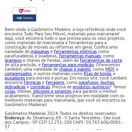
Bem-vindo à Gasômetro Madeira: a loja referência onde você
encontra Tudo Para Seu Móvel, materiais para marcenaria!
Aqui, você encontra tudo o que precisa para os seus projetos,
como materiais de marcenaria e ferramentas para a
construção de móveis ou reformas em geral. Confira uma
variedade de
máquinas
e
ferramentas elétricas
como
parafusadeiras e lixadeiras,
ferramentas manuais
, como
grampos
e chaves de fendas, além de
ferramentas de corte
de alta precisão, e
ferramentas para medição
. Oferecemos
também, uma variedade de
chapas e painéis
, como
MDF
e
compensados
, e outros materiais como
fitas de borda
, e
puxadores
para móveis e portas. Em nosso site, você também
encontra
fórmicas
e
ferragens
, como
parafusos, buchas
,
dobradiças
e
corrediças
. Precisa de
produtos químicos
? Temos
colas
, thinner,
silicones e selantes
para garantir o melhor
acabamento. Transforme seus projetos em realidade com os
melhores materiais para marcenaria, que você só encontra na
Gasômetro Madeiras!
Gasômetro Madeiras 2024. Todos os direitos reservados.
Endereço
: Av. Dinamarca, 69 - V. Santa Terezinha - São José
dos Campos - SP CEP:12.231-200 CNPJ: 50.763.606/0001-
57
Gasômetro Madeiras | Ramuth & Ramuth LTDA
- Loja