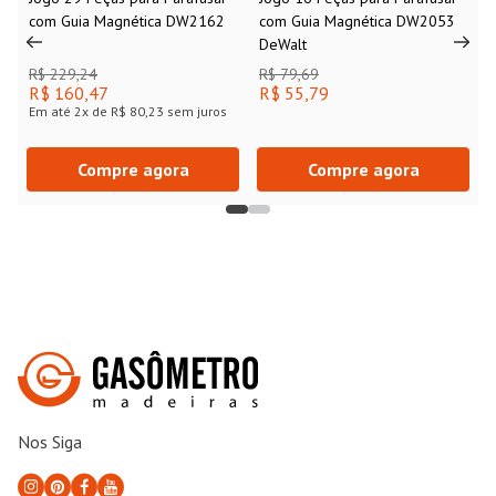
com Guia Magnética DW2162
com Guia Magnética DW2053
DeWalt
R$ 229,24
R$ 79,69
R$ 160,47
R$ 55,79
Em até
2
x de
R$ 80,23
sem juros
Compre agora
Compre agora
Nos Siga