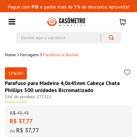
Pague com
PIX
e ganhe mais de 5% de desconto. Aproveite!
Escreva aqui a sua busca
Ferragens
Parafusos e Buchas
13%
OFF
Parafuso para Madeira 4,0x45mm Cabeça Chata
Phillips 500 unidades Bicromatizado
272122
Clique e veja!
R$
43
,
43
R$ 37,77
R$ 37,77
ou