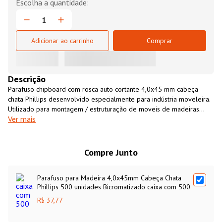
Adicionar ao carrinho
Comprar
Descrição
Parafuso chipboard com rosca auto cortante 4,0x45 mm cabeça
chata Phillips desenvolvido especialmente para indústria moveleira.
Utilizado para montagem / estruturação de moveis de madeiras
Ver mais
leves, aglomerados, compensados, MDF, MDP e outros derivados
de madeira. Parafuso fabricado em aço SAE 1015/1018 temperado
e cementado com acabamento bicromatizado
Compre Junto
Parafuso para Madeira 4,0x45mm Cabeça Chata
Phillips 500 unidades Bicromatizado caixa com 500
R$ 37,77