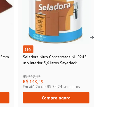
29
%
275mm
Seladora Nitro Concentrada NL 9245
uso Interior 3,6 litros Sayerlack
R$ 212,12
R$ 148,49
Em até
2
x de
R$ 74,24
sem juros
Compre agora