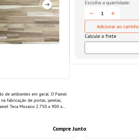
Adicionar ao carrinh
ção de ambientes em geral. O Painel
a fabricação de portas, janelas,
Painel Teca Mosaico 2.750 x 900 x
nica. Por se tratar de um produto
0 x 30mm pode variar em tonalidade
Compre Junto