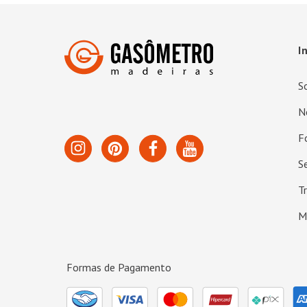
I
S
N
F
S
T
M
Formas de Pagamento