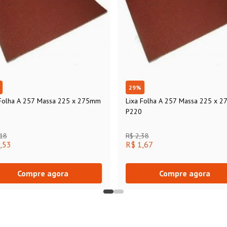
29
%
 Folha A 257 Massa 225 x 275mm
Lixa Folha A 257 Massa 225 x 
P220
,18
R$ 2,38
,53
R$ 1,67
Compre agora
Compre agora