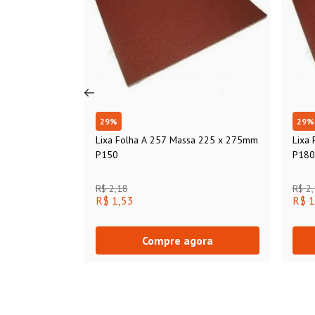
29
%
29
%
Lixa Folha A 257 Massa 225 x 275mm
Lixa
P150
P180
R$ 2,18
R$ 2
R$ 1,53
R$ 1
Compre agora