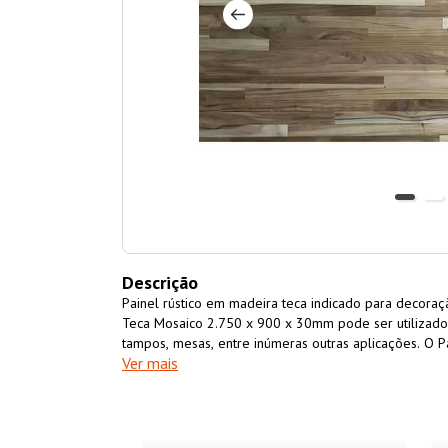
Descrição
Painel rústico em madeira teca indicado para decora
Teca Mosaico 2.750 x 900 x 30mm pode ser utilizado n
tampos, mesas, entre inúmeras outras aplicações. O 
Ver mais
30mm não empena e possui excelente resistência mecâ
de origem natural o Painel Teca Mosaico 2.750 x 90
e coloração.