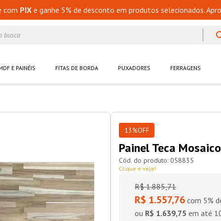
e com
PIX
e ganhe 5% de desconto em produtos selecionados. Apro
a busca
MDF E PAINÉIS
FITAS DE BORDA
PUXADORES
FERRAGENS
13%
OFF
Painel Teca Mosaic
058835
Clique e veja!
R$
1
.
885
,
71
R$ 1.557,76
com 5% de
ou
R$ 1.639,75
em até
1