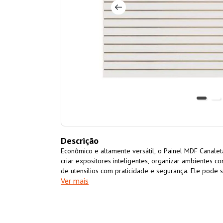
Descrição
Econômico e altamente versátil, o Painel MDF Canalet
criar expositores inteligentes, organizar ambientes 
de utensílios com praticidade e segurança. Ele pode s
Ver mais
farmácias, lojas de calçados, organização de ferrame
outras inúmeras aplicações.