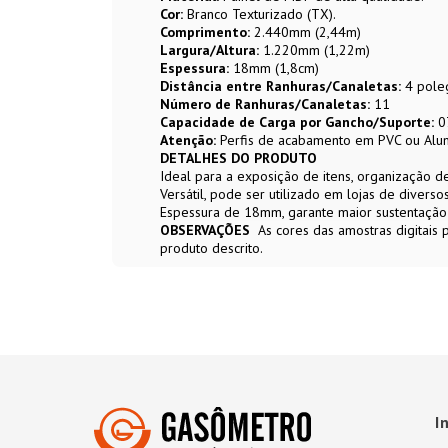
Cor:
Branco Texturizado (TX).
Comprimento:
2.440mm (2,44m)
Largura/Altura:
1.220mm (1,22m)
Espessura:
18mm (1,8cm)
Distância entre Ranhuras/Canaletas:
4 pole
Número de Ranhuras/Canaletas:
11
Capacidade de Carga por Gancho/Suporte:
07
Atenção:
Perfis de acabamento em PVC ou Alum
DETALHES DO PRODUTO
Ideal para a exposição de itens, organização
Versátil, pode ser utilizado em lojas de diver
Espessura de 18mm, garante maior sustentação 
OBSERVAÇÕES
As cores das amostras digitais
produto descrito.
I