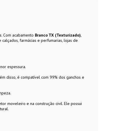
tos. Com acabamento
Branco TX (Texturizado)
,
e calçados, farmácias e perfumarias, lojas de
enor espessura.
Além disso, é compatível com 99% dos ganchos e
impeza.
or moveleiro e na construção civil. Ele possui
tural.