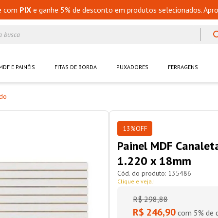
e com
PIX
e ganhe 5% de desconto em produtos selecionados. Apro
a busca
MDF E PAINÉIS
FITAS DE BORDA
PUXADORES
FERRAGENS
ado
13%
OFF
Painel MDF Canaleta
1.220 x 18mm
135486
Clique e veja!
R$
298
,
88
R$ 246,90
com 5% de d