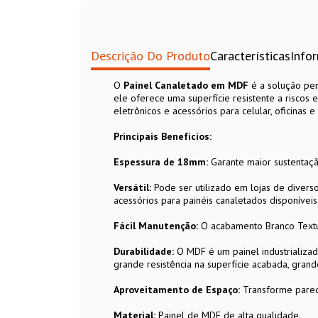
Descrição Do Produto
Características
Info
O
Painel Canaletado em MDF
é a solução pe
ele oferece uma superfície resistente a riscos e
eletrônicos e acessórios para celular, oficinas
Principais Benefícios:
Espessura de 18mm:
Garante maior sustentaçã
Versátil:
Pode ser utilizado em lojas de divers
acessórios para painéis canaletados disponívei
Fácil Manutenção:
O acabamento Branco Textu
Durabilidade:
O MDF é um painel industrializad
grande resistência na superfície acabada, grande
Aproveitamento de Espaço:
Transforme parede
Material:
Painel de MDF de alta qualidade.