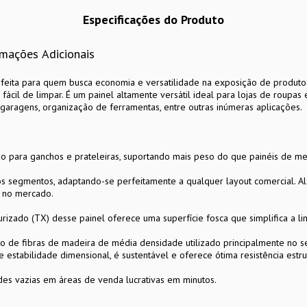
Especificações do Produto
rmações Adicionais
rfeita para quem busca economia e versatilidade na exposição de produ
 fácil de limpar. É um painel altamente versátil ideal para lojas de roupas 
 e garagens, organização de ferramentas, entre outras inúmeras aplicações.
o para ganchos e prateleiras, suportando mais peso do que painéis de m
os segmentos, adaptando-se perfeitamente a qualquer layout comercial. 
s no mercado.
rizado (TX) desse painel
oferece uma superfície fosca que simplifica a l
o de fibras de madeira de média densidade utilizado principalmente no set
 estabilidade dimensional, é sustentável e oferece ótima resistência estru
s vazias em áreas de venda lucrativas em minutos.