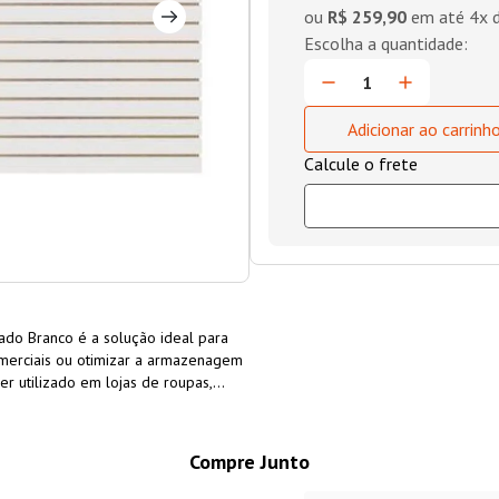
ou
R$ 259,90
em até
4
x 
Adicionar ao carrinh
ado Branco é a solução ideal para
comerciais ou otimizar a armazenagem
er utilizado em lojas de roupas,
ntas em oficinas mecânicas, entre
Compre Junto