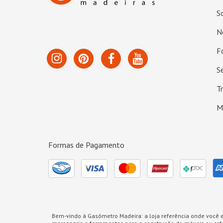
S
N
F
S
T
M
Formas de Pagamento
Bem-vindo à Gasômetro Madeira: a loja referência onde você e