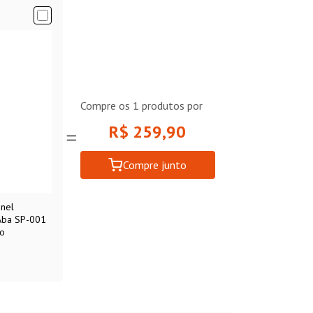
Compre os
1
produtos por
R$ 259,90
Compre junto
inel
Aba SP-001
io