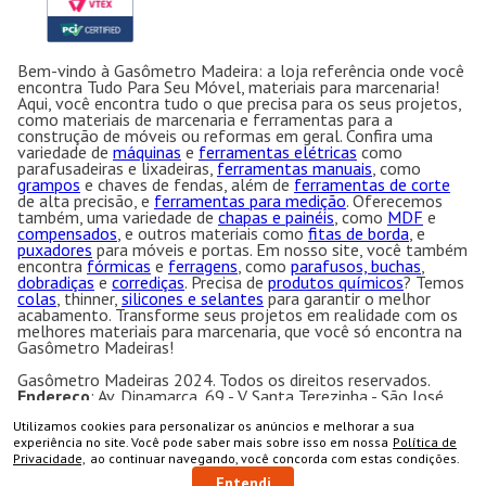
Bem-vindo à Gasômetro Madeira: a loja referência onde você
encontra Tudo Para Seu Móvel, materiais para marcenaria!
Aqui, você encontra tudo o que precisa para os seus projetos,
como materiais de marcenaria e ferramentas para a
construção de móveis ou reformas em geral. Confira uma
variedade de
máquinas
e
ferramentas elétricas
como
parafusadeiras e lixadeiras,
ferramentas manuais
, como
grampos
e chaves de fendas, além de
ferramentas de corte
de alta precisão, e
ferramentas para medição
. Oferecemos
também, uma variedade de
chapas e painéis
, como
MDF
e
compensados
, e outros materiais como
fitas de borda
, e
puxadores
para móveis e portas. Em nosso site, você também
encontra
fórmicas
e
ferragens
, como
parafusos, buchas
,
dobradiças
e
corrediças
. Precisa de
produtos químicos
? Temos
colas
, thinner,
silicones e selantes
para garantir o melhor
acabamento. Transforme seus projetos em realidade com os
melhores materiais para marcenaria, que você só encontra na
Gasômetro Madeiras!
Gasômetro Madeiras 2024. Todos os direitos reservados.
Endereço
: Av. Dinamarca, 69 - V. Santa Terezinha - São José
dos Campos - SP CEP:12.231-200 CNPJ: 50.763.606/0001-
Utilizamos cookies para personalizar os anúncios e melhorar a sua
57
COMPRAR
experiência no site. Você pode saber mais sobre isso em nossa
Política de
Gasômetro Madeiras | Ramuth & Ramuth LTDA
- Loja
Privacidade,
ao continuar navegando, você concorda com estas condições.
especializada em máquinas para marcenaria, acessórios e
ferragens para móveis.
Entendi