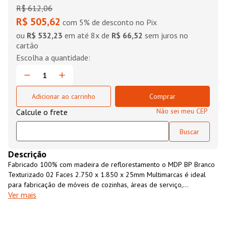
R$
612
,
06
R$ 505,62
com 5% de desconto no Pix
ou
R$ 532,23
em até
8
x de
R$ 66,52
sem juros no
cartão
Adicionar ao carrinho
Comprar
Não sei meu CEP
Descrição
Fabricado 100% com madeira de reflorestamento o MDP BP Branco
Texturizado 02 Faces 2.750 x 1.850 x 25mm Multimarcas é ideal
para fabricação de móveis de cozinhas, áreas de serviço,
Ver mais
lavanderias, banheiros, guarda-roupas, entre outras aplicações. O
MDP BP Branco Texturizado 02 Faces 2.750 x 1.850 x 25mm
Multimarcas possui revestimento melamínico de baixa pressão nas
duas faces (BP), garantindo maior resistência e durabilidade a chapa.