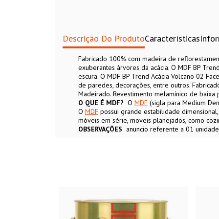
Descrição Do Produto
Características
Info
Fabricado 100% com madeira de reflorestament
exuberantes árvores da acácia. O MDF BP Tren
escura. O MDF BP Trend Acácia Volcano 02 Face
de paredes, decorações, entre outros. Fabric
Madeirado. Revestimento melamínico de baixa p
O QUE É MDF?
O
MDF
(sigla para Medium Dens
O
MDF
possui grande estabilidade dimensional,
móveis em série, moveis planejados, como cozin
OBSERVAÇÕES
anuncio referente a 01 unidade