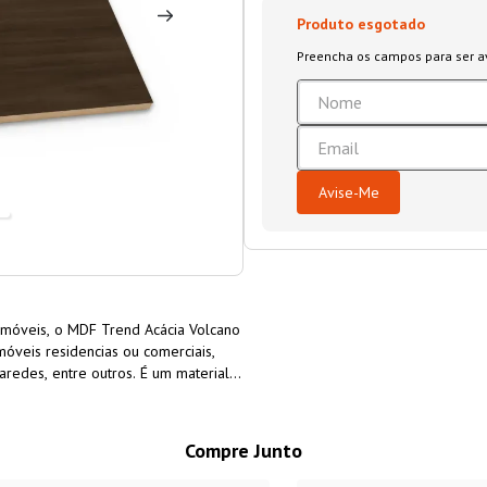
 móveis, o MDF Trend Acácia Volcano
óveis residencias ou comerciais,
aredes, entre outros. É um material
custo-benefício. O MDF Trend Acácia
ustentável, fabricado 100% com
Compre Junto