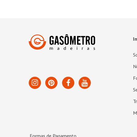
I
S
N
F
S
T
M
Formas de Pagamento