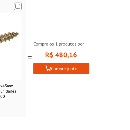
Compre os
1
produtos por
R$ 480,16
Compre junto
,5x45mm
 unidades
200