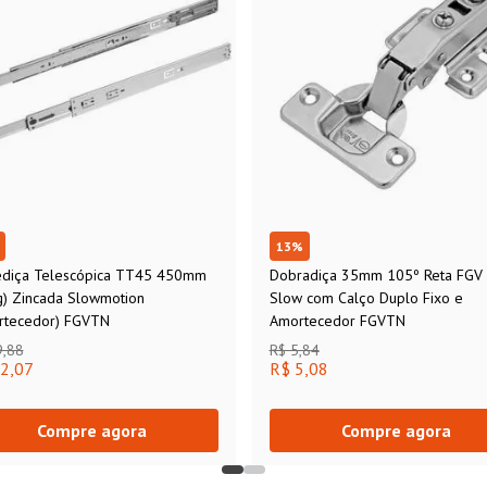
13
%
ediça Telescópica TT45 450mm
Dobradiça 35mm 105º Reta FGV
g) Zincada Slowmotion
Slow com Calço Duplo Fixo e
rtecedor) FGVTN
Amortecedor FGVTN
9,88
R$ 5,84
2,07
R$ 5,08
Compre agora
Compre agora