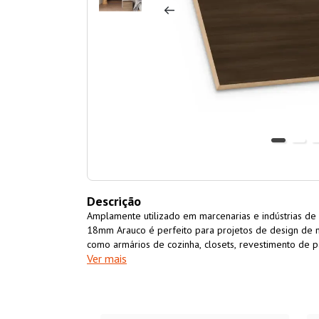
Descrição
Amplamente utilizado em marcenarias e indústrias de
18mm Arauco é perfeito para projetos de design de m
como armários de cozinha, closets, revestimento de p
Ver mais
resistente, versátil, fácil de usinar e com excelente 
Volcano 18mm Arauco é uma opção ecológicamente s
madeira de florestas cultivadas para essa finalidade.