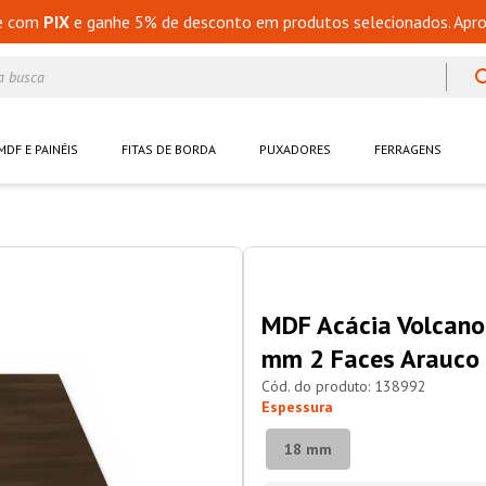
e com
PIX
e ganhe 5% de desconto em produtos selecionados. Apro
a busca
MDF E PAINÉIS
FITAS DE BORDA
PUXADORES
FERRAGENS
MDF Acácia Volcano
mm 2 Faces Arauco
138992
Espessura
18 mm