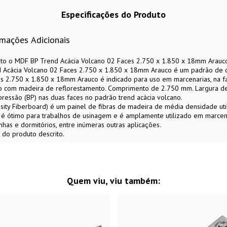
Especificações do Produto
rmações Adicionais
o o MDF BP Trend Acácia Volcano 02 Faces 2.750 x 1.850 x 18mm Arauco b
d Acácia Volcano 02 Faces 2.750 x 1.850 x 18mm Arauco é um padrão de d
s 2.750 x 1.850 x 18mm Arauco é indicado para uso em marcenarias, na f
ado com madeira de reflorestamento. Comprimento de 2.750 mm. Largura 
ressão (BP) nas duas faces no padrão trend acácia volcano.
ity Fiberboard) é um painel de fibras de madeira de média densidade utili
 é ótimo para trabalhos de usinagem e é amplamente utilizado em marcena
has e dormitórios, entre inúmeras outras aplicações.
 do produto descrito.
Quem viu, viu também: