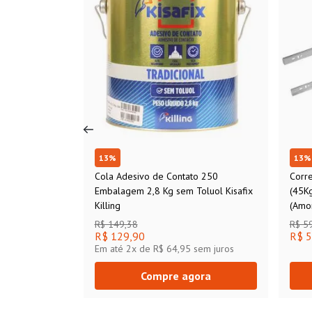
13
%
13
%
Cola Adesivo de Contato 250
Corr
Embalagem 2,8 Kg sem Toluol Kisafix
(45K
Killing
(Amo
R$ 149,38
R$ 5
R$ 129,90
R$ 5
Em até
2
x de
R$ 64,95
sem juros
Compre agora