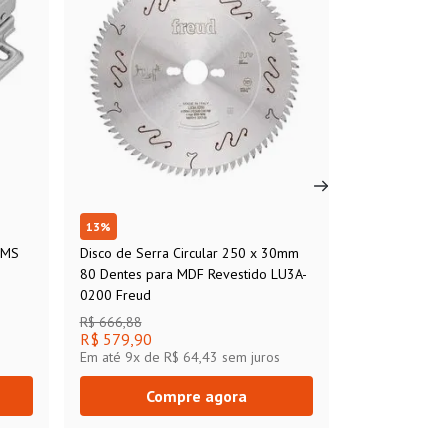
13
%
 MS
Disco de Serra Circular 250 x 30mm
80 Dentes para MDF Revestido LU3A-
0200 Freud
R$ 666,88
R$ 579,90
Em até
9
x de
R$ 64,43
sem juros
Compre agora