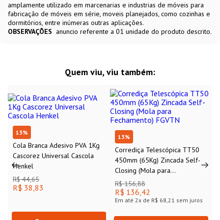
amplamente utilizado em marcenarias e industrias de móveis para
fabricação de móveis em série, moveis planejados, como cozinhas e
dormitórios, entre inúmeras outras aplicações.
OBSERVAÇÕES
anuncio referente a 01 unidade do produto descrito.
Quem viu, viu também:
13
%
13
%
Cola Branca Adesivo PVA 1Kg
Corrediça Telescópica TT50
Cascorez Universal Cascola
450mm (65Kg) Zincada Self-
Henkel
Closing (Mola para
R$ 44,65
Fechamento) FGVTN
R$ 156,88
R$ 38,83
R$ 136,42
Em até
2
x de
R$ 68,21
sem juros