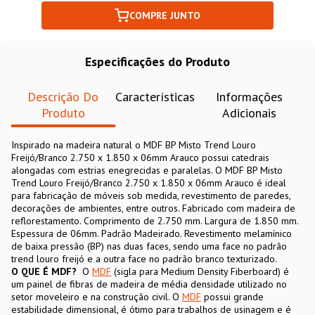
COMPRE JUNTO
Especificações do Produto
Descrição Do
Características
Informações
Produto
Adicionais
Inspirado na madeira natural o MDF BP Misto Trend Louro
Freijó/Branco 2.750 x 1.850 x 06mm Arauco possui catedrais
alongadas com estrias enegrecidas e paralelas. O MDF BP Misto
Trend Louro Freijó/Branco 2.750 x 1.850 x 06mm Arauco é ideal
para fabricação de móveis sob medida, revestimento de paredes,
decorações de ambientes, entre outros. Fabricado com madeira de
reflorestamento. Comprimento de 2.750 mm. Largura de 1.850 mm.
Espessura de 06mm. Padrão Madeirado. Revestimento melamínico
de baixa pressão (BP) nas duas faces, sendo uma face no padrão
trend louro freijó e a outra face no padrão branco texturizado.
O QUE É MDF?
O
MDF
(sigla para Medium Density Fiberboard) é
um painel de fibras de madeira de média densidade utilizado no
setor moveleiro e na construção civil. O
MDF
possui grande
estabilidade dimensional, é ótimo para trabalhos de usinagem e é