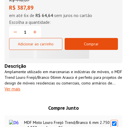
R$
446
,
07
R$ 387,89
em até
6
x de
R$ 64,64
sem juros no cartão
Adicionar ao carrinho
Comprar
Descrição
Amplamente utilizado em marcenarias e indústrias de móveis, o MDF
Trend Louro Freijó/Branco 06mm Arauco é perfeito para projetos de
design de móveis residencias ou comerciais, como armários de
Ver mais
cozinha, closets, revestimento de paredes, entre outros. É um
material resistente, versátil, fácil de usinar e com excelente custo-
benefício. O MDF Trend Louro Freijó/Branco 06mm Arauco é uma
opção ecológicamente sustentável, fabricado 100% com madeira de
Compre Junto
florestas cultivadas para essa finalidade.
MDF Misto Louro Freijó Trend/Branco 6 mm 2.750