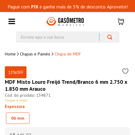
Pague com
PIX
e ganhe mais de 5% de desconto. Aproveite!
Escreva aqui a sua busca
Chapas e Painéis
Chapa de MDF
13%
OFF
MDF Misto Louro Freijó Trend/Branco 6 mm 2.750 x
1.850 mm Arauco
134871
Clique e veja!
Espessura
06 mm