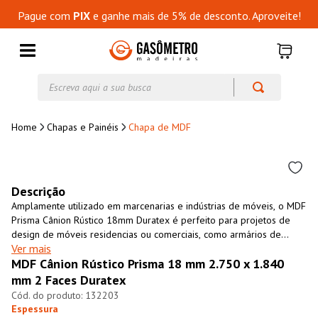
Pague com
PIX
e ganhe mais de 5% de desconto. Aproveite!
Escreva aqui a sua busca
Chapas e Painéis
Chapa de MDF
Descrição
Amplamente utilizado em marcenarias e indústrias de móveis, o MDF
Prisma Cânion Rústico 18mm Duratex é perfeito para projetos de
design de móveis residencias ou comerciais, como armários de
Ver mais
cozinha, closets, revestimento de paredes, entre outros. É um
MDF Cânion Rústico Prisma 18 mm 2.750 x 1.840
material resistente, versátil, fácil de usinar e com excelente custo-
benefício. O MDF Prisma Cânion Rústico 18mm Duratex é uma opção
mm 2 Faces Duratex
ecológicamente sustentável, fabricado 100% com madeira de
132203
florestas cultivadas para essa finalidade.
Espessura