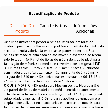
Especificações do Produto
Descrição Do
Características
Informações
Produto
Adicionais
Uma linha rústica sem perder a beleza. Inspirada em toras de
madeira, possui um brilho suave e padrões com efeito de batidas de
serra, tendência valorizada em todas as partes do mundo. Sua
beleza de madeira entalhada dá aos móveis a aparência de terem
sido feitos à mão. Painel de fibras de média densidade ideal para
fabricação de móveis sob medida e revestimentos em geral. MDF
BP Prisma Cânion Rústico 2.750 x 1.850 mm 02 faces. • Fabricado
com madeira de reflorestamento. • Comprimento de 2.750 mm. •
Largura de 1.840 mm. • Disponível nas espessuras de 06, 15, 18 e
25mm. • Linha Prisma Duratex • Padrão Madeirado.
O QUE É MDF?
O MDF (sigla para Medium Density Fiberboard) é
um painel de fibras de madeira de média densidade amplamente
utilizado no setor moveleiro e construção civil. O MDF possui grande
estabilidade dimensional, é ótimo para trabalhos de usinagem e é
amplamente utilizado em marcenarias e industrias de móveis para
fabricação de móveis em série, moveis planejados, como cozinhas e