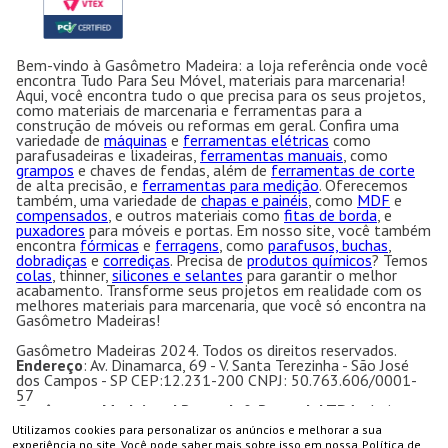
Bem-vindo à Gasômetro Madeira: a loja referência onde você
encontra Tudo Para Seu Móvel, materiais para marcenaria!
Aqui, você encontra tudo o que precisa para os seus projetos,
como materiais de marcenaria e ferramentas para a
construção de móveis ou reformas em geral. Confira uma
variedade de
máquinas
e
ferramentas elétricas
como
parafusadeiras e lixadeiras,
ferramentas manuais
, como
grampos
e chaves de fendas, além de
ferramentas de corte
de alta precisão, e
ferramentas para medição
. Oferecemos
também, uma variedade de
chapas e painéis
, como
MDF
e
compensados
, e outros materiais como
fitas de borda
, e
puxadores
para móveis e portas. Em nosso site, você também
encontra
fórmicas
e
ferragens
, como
parafusos, buchas
,
dobradiças
e
corrediças
. Precisa de
produtos químicos
? Temos
colas
, thinner,
silicones e selantes
para garantir o melhor
acabamento. Transforme seus projetos em realidade com os
melhores materiais para marcenaria, que você só encontra na
Gasômetro Madeiras!
Gasômetro Madeiras 2024. Todos os direitos reservados.
Endereço
: Av. Dinamarca, 69 - V. Santa Terezinha - São José
dos Campos - SP CEP:12.231-200 CNPJ: 50.763.606/0001-
57
Gasômetro Madeiras | Ramuth & Ramuth LTDA
- Loja
especializada em máquinas para marcenaria, acessórios e
Utilizamos cookies para personalizar os anúncios e melhorar a sua
ferragens para móveis.
experiência no site. Você pode saber mais sobre isso em nossa
Política de