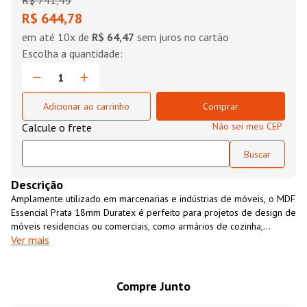
R$
741
,
49
R$ 644,78
em até
10
x de
R$ 64,47
sem juros no cartão
Adicionar ao carrinho
Comprar
Não sei meu CEP
Descrição
Amplamente utilizado em marcenarias e indústrias de móveis, o MDF
Essencial Prata 18mm Duratex é perfeito para projetos de design de
móveis residencias ou comerciais, como armários de cozinha,
Ver mais
closets, revestimento de paredes, entre outros. É um material
resistente, versátil, fácil de usinar e com excelente custo-benefício.
O MDF Essencial Prata 18mm Duratex é uma opção ecológicamente
sustentável, fabricado 100% com madeira de florestas cultivadas
Compre Junto
para essa finalidade.