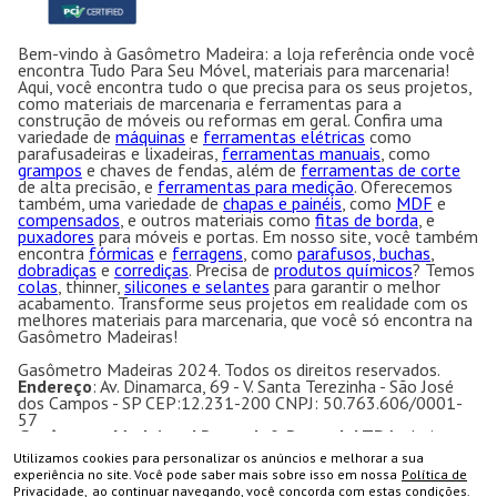
Bem-vindo à Gasômetro Madeira: a loja referência onde você
encontra Tudo Para Seu Móvel, materiais para marcenaria!
Aqui, você encontra tudo o que precisa para os seus projetos,
como materiais de marcenaria e ferramentas para a
construção de móveis ou reformas em geral. Confira uma
variedade de
máquinas
e
ferramentas elétricas
como
parafusadeiras e lixadeiras,
ferramentas manuais
, como
grampos
e chaves de fendas, além de
ferramentas de corte
de alta precisão, e
ferramentas para medição
. Oferecemos
também, uma variedade de
chapas e painéis
, como
MDF
e
compensados
, e outros materiais como
fitas de borda
, e
puxadores
para móveis e portas. Em nosso site, você também
encontra
fórmicas
e
ferragens
, como
parafusos, buchas
,
dobradiças
e
corrediças
. Precisa de
produtos químicos
? Temos
colas
, thinner,
silicones e selantes
para garantir o melhor
acabamento. Transforme seus projetos em realidade com os
melhores materiais para marcenaria, que você só encontra na
Gasômetro Madeiras!
Gasômetro Madeiras 2024. Todos os direitos reservados.
Endereço
: Av. Dinamarca, 69 - V. Santa Terezinha - São José
dos Campos - SP CEP:12.231-200 CNPJ: 50.763.606/0001-
57
Gasômetro Madeiras | Ramuth & Ramuth LTDA
- Loja
especializada em máquinas para marcenaria, acessórios e
Utilizamos cookies para personalizar os anúncios e melhorar a sua
ferragens para móveis.
COMPRAR
experiência no site. Você pode saber mais sobre isso em nossa
Política de
Equipamentos e ferramentas para marcenaria com ótimos
Privacidade,
ao continuar navegando, você concorda com estas condições.