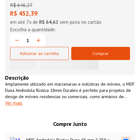
R$
646
,
27
R$ 452,39
em até
7
x de
R$ 64,62
sem juros no cartão
Adicionar ao carrinho
Comprar
Descrição
Amplamente utilizado em marcenarias e indústrias de móveis, o MDF
Duna Amêndola Rústica 18mm Duratex é perfeito para projetos de
design de móveis residencias ou comerciais, como armários de
Ver mais
cozinha, closets, revestimento de paredes, entre outros. É um
material resistente, versátil, fácil de usinar e com excelente custo-
benefício. O MDF Duna Amêndola Rústica 18mm Duratex é uma
opção ecológicamente sustentável, fabricado 100% com madeira de
Compre Junto
florestas cultivadas para essa finalidade.
MDF Amêndola Rústica Duna 18 mm 2.750 x