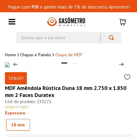
Pague com
PIX
e ganhe mais de 5% de desconto. Aproveite!
Escreva aqui a sua busca
Chapas e Painéis
Chapa de MDF
30%
OFF
MDF Amêndola Rústica Duna 18 mm 2.750 x 1.850
mm 2 Faces Duratex
135271
Clique e veja!
Espessura
18 mm