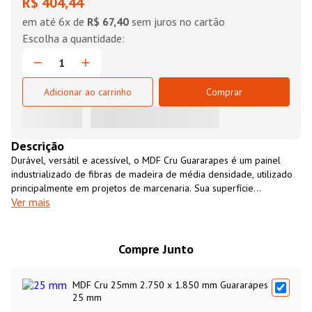
R$ 404,44
em até
6
x de
R$ 67,40
sem juros no cartão
Adicionar ao carrinho
Comprar
Descrição
Durável, versátil e acessível, o MDF Cru Guararapes é um painel
industrializado de fibras de madeira de média densidade, utilizado
principalmente em projetos de marcenaria. Sua superfície
Ver mais
totalmente lisa é ideal para receber diversos tipos de acabamentos,
como pinturas, laminados decorativos, vernizes e tecidos. Além
disso, sua densidade e estabilidade dimensional fazem dele um
material excepcionalmente fácil de usinar, garantindo resultados
Compre Junto
precisos em rebaixos detalhados, relevos ou desenhos complexos,
com um acabamento liso e sem rebarbas.
MDF Cru 25mm 2.750 x 1.850 mm Guararapes
25 mm