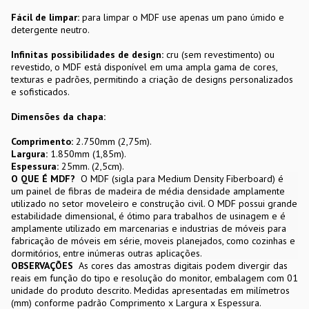
Fácil de limpar:
para limpar o MDF use apenas um pano úmido e
detergente neutro.
Infinitas possibilidades de design:
cru (sem revestimento) ou
revestido, o MDF está disponível em uma ampla gama de cores,
texturas e padrões, permitindo a criação de designs personalizados
e sofisticados.
Dimensões da chapa:
Comprimento:
2.750mm (2,75m).
Largura:
1.850mm (1,85m).
Espessura:
25mm. (2,5cm).
O QUE É MDF?
O MDF (sigla para Medium Density Fiberboard) é
um painel de fibras de madeira de média densidade amplamente
utilizado no setor moveleiro e construção civil. O MDF possui grande
estabilidade dimensional, é ótimo para trabalhos de usinagem e é
amplamente utilizado em marcenarias e industrias de móveis para
fabricação de móveis em série, moveis planejados, como cozinhas e
dormitórios, entre inúmeras outras aplicações.
OBSERVAÇÕES
As cores das amostras digitais podem divergir das
reais em função do tipo e resolução do monitor, embalagem com 01
unidade do produto descrito. Medidas apresentadas em milímetros
(mm) conforme padrão Comprimento x Largura x Espessura.