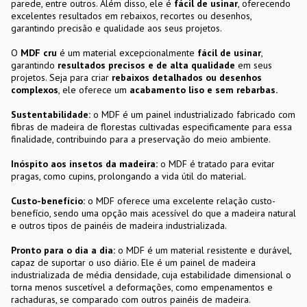
parede, entre outros. Além disso, ele é
fácil de usinar
, oferecendo
excelentes resultados em rebaixos, recortes ou desenhos,
garantindo precisão e qualidade aos seus projetos.
O
MDF cru
é um material excepcionalmente
fácil de usinar
,
garantindo
resultados precisos e de alta qualidade
em seus
projetos. Seja para criar
rebaixos detalhados ou desenhos
complexos
, ele oferece um
acabamento liso e sem rebarbas.
Sustentabilidade:
o MDF é um painel industrializado fabricado com
fibras de madeira de florestas cultivadas especificamente para essa
finalidade, contribuindo para a preservação do meio ambiente.
Inóspito aos insetos da madeira:
o MDF é tratado para evitar
pragas, como cupins, prolongando a vida útil do material.
Custo-benefício:
o MDF oferece uma excelente relação custo-
benefício, sendo uma opção mais acessível do que a madeira natural
e outros tipos de painéis de madeira industrializada.
Pronto para o dia a dia:
o MDF é um material resistente e durável,
capaz de suportar o uso diário. Ele é um painel de madeira
industrializada de média densidade, cuja estabilidade dimensional o
torna menos suscetível a deformações, como empenamentos e
rachaduras, se comparado com outros painéis de madeira.