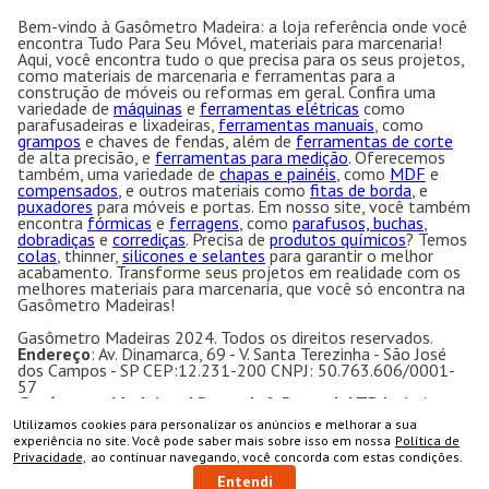
Bem-vindo à Gasômetro Madeira: a loja referência onde você
encontra Tudo Para Seu Móvel, materiais para marcenaria!
Aqui, você encontra tudo o que precisa para os seus projetos,
como materiais de marcenaria e ferramentas para a
construção de móveis ou reformas em geral. Confira uma
variedade de
máquinas
e
ferramentas elétricas
como
parafusadeiras e lixadeiras,
ferramentas manuais
, como
grampos
e chaves de fendas, além de
ferramentas de corte
de alta precisão, e
ferramentas para medição
. Oferecemos
também, uma variedade de
chapas e painéis
, como
MDF
e
compensados
, e outros materiais como
fitas de borda
, e
puxadores
para móveis e portas. Em nosso site, você também
encontra
fórmicas
e
ferragens
, como
parafusos, buchas
,
dobradiças
e
corrediças
. Precisa de
produtos químicos
? Temos
colas
, thinner,
silicones e selantes
para garantir o melhor
acabamento. Transforme seus projetos em realidade com os
melhores materiais para marcenaria, que você só encontra na
Gasômetro Madeiras!
Gasômetro Madeiras 2024. Todos os direitos reservados.
Endereço
: Av. Dinamarca, 69 - V. Santa Terezinha - São José
dos Campos - SP CEP:12.231-200 CNPJ: 50.763.606/0001-
57
Gasômetro Madeiras | Ramuth & Ramuth LTDA
- Loja
especializada em máquinas para marcenaria, acessórios e
Utilizamos cookies para personalizar os anúncios e melhorar a sua
ferragens para móveis.
COMPRAR
experiência no site. Você pode saber mais sobre isso em nossa
Política de
Equipamentos e ferramentas para marcenaria com ótimos
Privacidade,
ao continuar navegando, você concorda com estas condições.
preços e condições.
Entendi