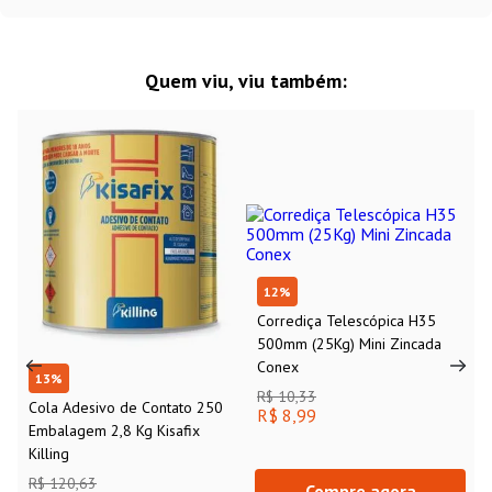
Quem viu, viu também:
12
%
Corrediça Telescópica H35
500mm (25Kg) Mini Zincada
Conex
13
%
R$ 10,33
Cola Adesivo de Contato 250
R$ 8,99
Embalagem 2,8 Kg Kisafix
Killing
R$ 120,63
Compre agora