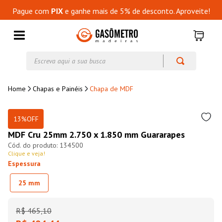
Pague com
PIX
e ganhe mais de 5% de desconto. Aproveite!
Escreva aqui a sua busca
Chapas e Painéis
Chapa de MDF
13%
OFF
MDF Cru 25mm 2.750 x 1.850 mm Guararapes
134500
Clique e veja!
Espessura
25 mm
R$
465
,
10