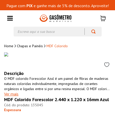
Pague com
PIX
e ganhe mais de 5% de desconto. Aproveite!
Escreva aqui a sua busca
Chapas e Painéis
MDF Colorido
Descrição
O MDF colorido Forescolor Azul é um painel de fibras de madeiras
naturais coloridas individualmente, impregnadas de corantes
orgânicos e ligadas entre si por uma resina especial. O MDF colorido
Ver mais
Forescolor Azul possui a mesma cor em toda a sua espessura (faces
MDF Colorido Forescolor 2.440 x 1.220 x 16mm Azul
e substrato) ideal para usinagens de relevos (usinagem
tridimensional), dispensando pinturas ou outros acabamentos como
135045
fitas de bordas. O MDF Forescolor Azul não e tóxico, é resistente à
Espessura
umidade (hidrófugo) e possui densidade e resistência mecânica