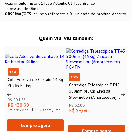
Acabamento misto 01 face Autentic 01 face Branco.
Espessura de 06mm.
OBSERVAÇÕES
anuncio referente a 01 unidade do produto descrito.
Quem viu, viu também:
13
%
13
%
Cola Adesivo de Contato 14 Kg
Corrediça Telescópica TT45
Kisafix Killing
500mm (45Kg) Zincada
Slowmotion (Amortecedor)
FGVTN
R$ 504,73
R$ 62,88
R$ 438,90
R$ 54,68
Em até
7
x de
R$ 62,70
sem juros
Compre agora
Compre agora