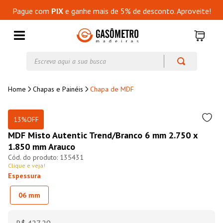
Pague com
PIX
e ganhe mais de 5% de desconto. Aproveite!
Escreva aqui a sua busca
Chapas e Painéis
Chapa de MDF
13%
OFF
MDF Misto Autentic Trend/Branco 6 mm 2.750 x
1.850 mm Arauco
135431
Clique e veja!
Espessura
06 mm