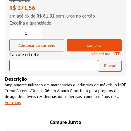
R$
427
,
29
R$ 371,56
em até
6
x de
R$ 61,92
sem juros no cartão
Adicionar ao carrinho
Comprar
Não sei meu CEP
Descrição
Amplamente utilizado em marcenarias e indústrias de móveis, o MDF
Trend Autentic/Branco 06mm Arauco é perfeito para projetos de
design de móveis residencias ou comerciais, como armários de
Ver mais
cozinha, closets, revestimento de paredes, entre outros. É um
material resistente, versátil, fácil de usinar e com excelente custo-
benefício. O MDF Trend Autentic/Branco 06mm Arauco é uma opção
ecológicamente sustentável, fabricado 100% com madeira de
Compre Junto
florestas cultivadas para essa finalidade.