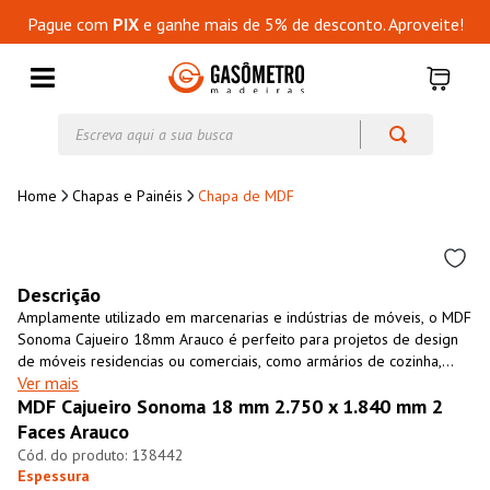
Pague com
PIX
e ganhe mais de 5% de desconto. Aproveite!
Escreva aqui a sua busca
Chapas e Painéis
Chapa de MDF
Descrição
Amplamente utilizado em marcenarias e indústrias de móveis, o MDF
Sonoma Cajueiro 18mm Arauco é perfeito para projetos de design
de móveis residencias ou comerciais, como armários de cozinha,
Ver mais
closets, revestimento de paredes, entre outros. É um material
MDF Cajueiro Sonoma 18 mm 2.750 x 1.840 mm 2
resistente, versátil, fácil de usinar e com excelente custo-benefício.
O MDF Sonoma Cajueiro 18mm Arauco é uma opção
Faces Arauco
ecológicamente sustentável, fabricado 100% com madeira de
138442
florestas cultivadas para essa finalidade.
Espessura