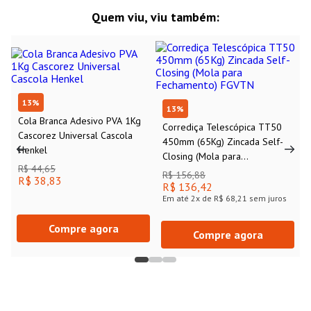
Quem viu, viu também:
13
%
13
%
Cola Branca Adesivo PVA 1Kg
Corrediça Telescópica TT50
Cascorez Universal Cascola
450mm (65Kg) Zincada Self-
Henkel
Closing (Mola para
R$ 44,65
Fechamento) FGVTN
R$ 156,88
R$ 38,83
R$ 136,42
Em até
2
x de
R$ 68,21
sem juros
Compre agora
Compre agora