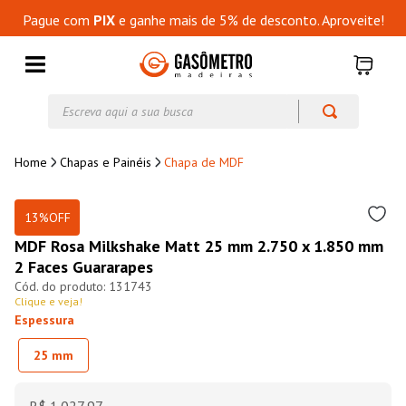
Pague com
PIX
e ganhe mais de 5% de desconto. Aproveite!
Escreva aqui a sua busca
Chapas e Painéis
Chapa de MDF
13%
OFF
MDF Rosa Milkshake Matt 25 mm 2.750 x 1.850 mm
2 Faces Guararapes
131743
Clique e veja!
Espessura
25 mm