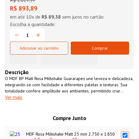
R$
1
.
027
,
97
R$ 893,89
em até
10
x de
R$ 89,38
sem juros no cartão
Adicionar ao carrinho
Comprar
Descrição
O MDF BP Matt Rosa Milkshake Guararapes une leveza e delicadeza,
integrando-se com facilidade a diferentes paletas e texturas. Sua
tonalidade confere amplitude aos ambientes, permitindo criar
Ver mais
equilíbrios sutis entre a suavidade do rosa e elementos de maior
contraste.
Compre Junto
MDF Rosa Milkshake Matt 25 mm 2.750 x 1.850