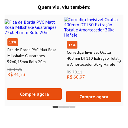
Quem viu, viu também:
13
%
13
%
Fita de Borda PVC Matt Rosa
Corrediça Invisível Oculta
Milkshake Guararapes
400mm DT130 Extração Total
22x0,45mm Rolo 20m
e Amortecedor 30kg Hafele
R$ 47,75
R$ 70,11
R$ 41,53
R$ 60,97
Compre agora
Compre agora