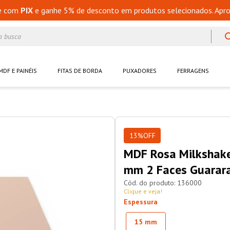
e com
PIX
e ganhe 5% de desconto em produtos selecionados. Apro
a busca
MDF E PAINÉIS
FITAS DE BORDA
PUXADORES
FERRAGENS
13%
OFF
MDF Rosa Milkshak
mm 2 Faces Guarar
136000
Clique e veja!
Espessura
15 mm