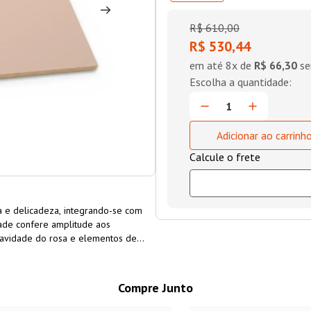
R$
610
,
00
R$ 530,44
em até
8
x de
R$ 66,30
se
Adicionar ao carrinh
 e delicadeza, integrando-se com
idade confere amplitude aos
 suavidade do rosa e elementos de
Compre Junto