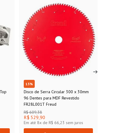
13
%
 Top
Disco de Serra Circular 300 x 30mm
96 Dentes para MDF Revestido
FR28L001T Freud
R$ 609,38
R$ 529,90
Em até
8
x de
R$ 66,23
sem juros