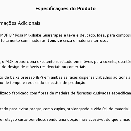
Especificações do Produto
rmações Adicionais
 MDF BP Rosa Milkshake Guararapes é leve e delicado. Ideal para compo
erfeitamente com madeiras,
tons de
cinza e materiais terrosos
el, o MDF proporciona excelente resultado em móveis para cozinha, escritór
s de design de móveis residenciais ou comerciais.
o de baixa pressão (BP) em ambas as faces dispensa trabalhos adicionais
ho de tempo e reduzindo os custos de produção.
izado fabricado com fibras de madeira de florestas cultivadas especificam
ado para evitar pragas, como cupins, prolongando a vida útil do material.
 relação custo-benefício, sendo uma opção mais acessível do que a madeir