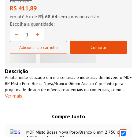
R$
473
,
67
R$ 411,89
em até
6
x de
R$ 68,64
sem juros no cartão
Adicionar ao carrinho
Comprar
Descrição
Amplamente utilizado em marcenarias e indústrias de móveis, o MDF
BP Misto Poro Bossa Nova/Branco 06mm Arauco é perfeito para
projetos de design de móveis residenciais ou comerciais, como
Ver mais
armários de cozinha, closets, revestimento de paredes, entre outros.
É um material resistente, versátil, fácil de usinar e com excelente
custo-benefício. O MDF BP Misto Poro Bossa Nova/Branco 06mm
Arauco é uma opção ecologicamente sustentável, fabricado 100%
Compre Junto
com madeira de florestas cultivadas para essa finalidade.
MDF Misto Bossa Nova Poro/Branco 6 mm 2.750 x