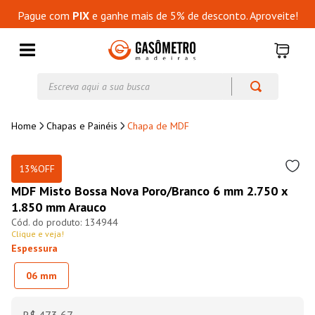
Pague com
PIX
e ganhe mais de 5% de desconto. Aproveite!
Escreva aqui a sua busca
Chapas e Painéis
Chapa de MDF
13%
OFF
MDF Misto Bossa Nova Poro/Branco 6 mm 2.750 x
1.850 mm Arauco
134944
Clique e veja!
Espessura
06 mm