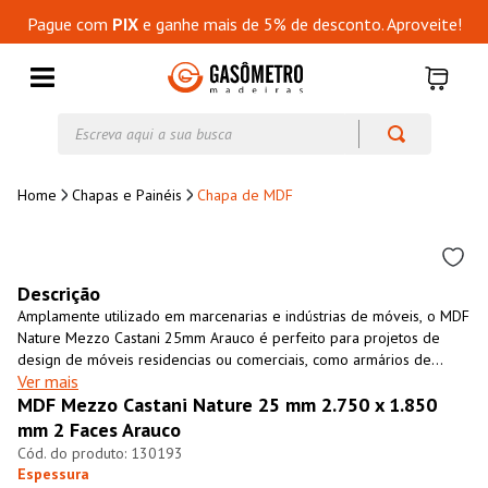
Pague com
PIX
e ganhe mais de 5% de desconto. Aproveite!
Escreva aqui a sua busca
Chapas e Painéis
Chapa de MDF
Descrição
Amplamente utilizado em marcenarias e indústrias de móveis, o MDF
Nature Mezzo Castani 25mm Arauco é perfeito para projetos de
design de móveis residencias ou comerciais, como armários de
Ver mais
cozinha, closets, revestimento de paredes, entre outros. É um
MDF Mezzo Castani Nature 25 mm 2.750 x 1.850
material resistente, versátil, fácil de usinar e com excelente custo-
benefício. O MDF Nature Mezzo Castani 25mm Arauco é uma opção
mm 2 Faces Arauco
ecológicamente sustentável, fabricado 100% com madeira de
130193
florestas cultivadas para essa finalidade.
Espessura