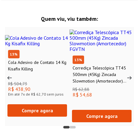
Quem viu, viu também:
13
%
13
%
Cola Adesivo de Contato 14 Kg
Corrediça Telescópica TT45
Kisafix Killing
500mm (45Kg) Zincada
Slowmotion (Amortecedor)
R$ 504,73
FGVTN
R$ 438,90
R$ 62,88
R$ 54,68
Em até
7
x de
R$ 62,70
sem juros
Compre agora
Compre agora