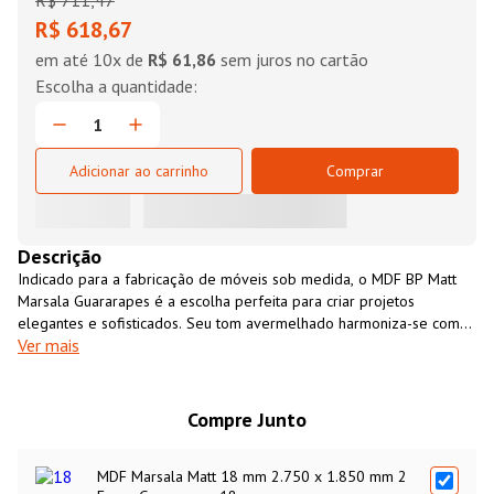
R$
711
,
47
R$ 618,67
em até
10
x de
R$ 61,86
sem juros no cartão
Adicionar ao carrinho
Comprar
Descrição
Indicado para a fabricação de móveis sob medida, o MDF BP Matt
Marsala Guararapes é a escolha perfeita para criar projetos
elegantes e sofisticados. Seu tom avermelhado harmoniza-se com
Ver mais
diversas cores e padrões.
Compre Junto
MDF Marsala Matt 18 mm 2.750 x 1.850 mm 2