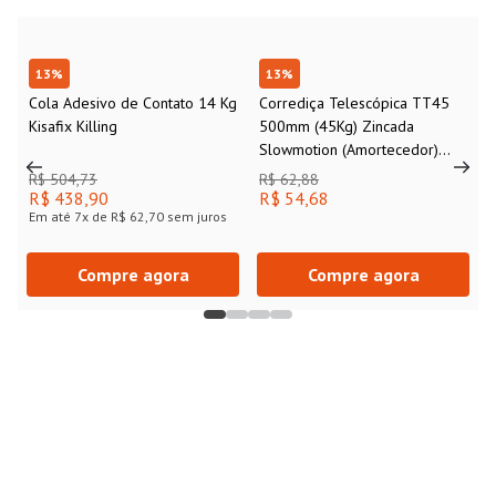
13
%
13
%
Cola Adesivo de Contato 14 Kg
Corrediça Telescópica TT45
Kisafix Killing
500mm (45Kg) Zincada
Slowmotion (Amortecedor)
FGVTN
R$ 504,73
R$ 62,88
R$ 438,90
R$ 54,68
Em até
7
x de
R$ 62,70
sem juros
Compre agora
Compre agora