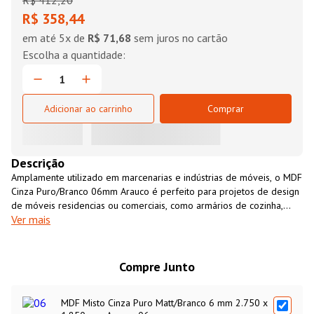
R$
412
,
20
R$ 358,44
em até
5
x de
R$ 71,68
sem juros no cartão
Adicionar ao carrinho
Comprar
Descrição
Amplamente utilizado em marcenarias e indústrias de móveis, o MDF
Cinza Puro/Branco 06mm Arauco é perfeito para projetos de design
de móveis residencias ou comerciais, como armários de cozinha,
Ver mais
closets, revestimento de paredes, entre outros. É um material
resistente, versátil, fácil de usinar e com excelente custo-benefício.
O MDF Cinza Puro/Branco 06mm Arauco é uma opção
ecológicamente sustentável, fabricado 100% com madeira de
Compre Junto
florestas cultivadas para essa finalidade.
MDF Misto Cinza Puro Matt/Branco 6 mm 2.750 x