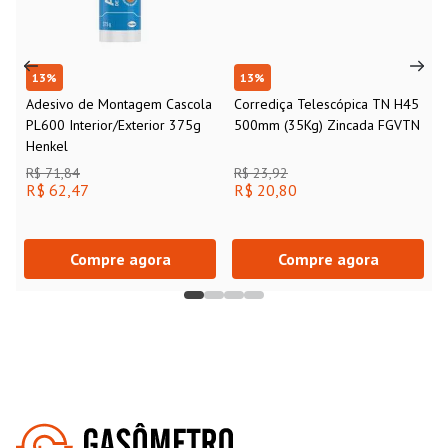
13
%
13
%
Adesivo de Montagem Cascola
Corrediça Telescópica TN H45
PL600 Interior/Exterior 375g
500mm (35Kg) Zincada FGVTN
Henkel
R$ 71,84
R$ 23,92
R$ 62,47
R$ 20,80
Compre agora
Compre agora