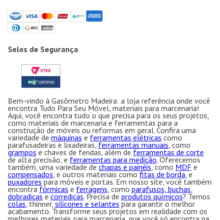
Selos de Segurança
Bem-vindo à Gasômetro Madeira: a loja referência onde você
encontra Tudo Para Seu Móvel, materiais para marcenaria!
Aqui, você encontra tudo o que precisa para os seus projetos,
como materiais de marcenaria e ferramentas para a
construção de móveis ou reformas em geral. Confira uma
variedade de
máquinas
e
ferramentas elétricas
como
parafusadeiras e lixadeiras,
ferramentas manuais
, como
grampos
e chaves de fendas, além de
ferramentas de corte
de alta precisão, e
ferramentas para medição
. Oferecemos
também, uma variedade de
chapas e painéis
, como
MDF
e
compensados
, e outros materiais como
fitas de borda
, e
puxadores
para móveis e portas. Em nosso site, você também
encontra
fórmicas
e
ferragens
, como
parafusos, buchas
,
dobradiças
e
corrediças
. Precisa de
produtos químicos
? Temos
colas
, thinner,
silicones e selantes
para garantir o melhor
acabamento. Transforme seus projetos em realidade com os
melhores materiais para marcenaria, que você só encontra na