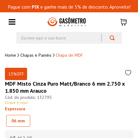
Pague com
PIX
e ganhe mais de 5% de desconto. Aproveite!
Escreva aqui a sua busca
Chapas e Painéis
Chapa de MDF
13%
OFF
MDF Misto Cinza Puro Matt/Branco 6 mm 2.750 x
1.850 mm Arauco
132795
Clique e veja!
Espessura
06 mm