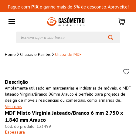
Pague com
PIX
e ganhe mais de 5% de desconto. Aproveite!
Escreva aqui a sua busca
Chapas e Painéis
Chapa de MDF
Descrição
Amplamente utilizado em marcenarias e indústrias de móveis, o MDF
Jateado Virginia/Branco 06mm Arauco é perfeito para projetos de
design de móveis residencias ou comerciais, como armários de
Ver mais
cozinha, closets, revestimento de paredes, entre outros. É um
MDF Misto Virginia Jateado/Branco 6 mm 2.750 x
material resistente, versátil, fácil de usinar e com excelente custo-
benefício. O MDF Jateado Virginia/Branco 06mm Arauco é uma
1.840 mm Arauco
opção ecológicamente sustentável, fabricado 100% com madeira de
133499
florestas cultivadas para essa finalidade.
Espessura