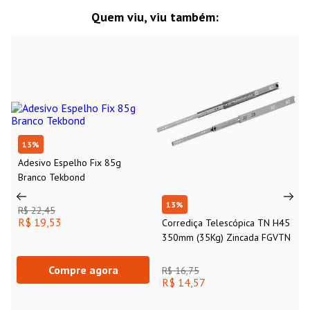
Quem viu, viu também:
13
%
Adesivo Espelho Fix 85g
Branco Tekbond
13
%
R$ 22,45
R$ 19,53
Corrediça Telescópica TN H45
350mm (35Kg) Zincada FGVTN
Compre agora
R$ 16,75
R$ 14,57