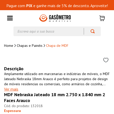
Pague com
PIX
e ganhe mais de 5% de desconto. Aproveite!
Escreva aqui a sua busca
Chapas e Painéis
Chapa de MDF
Descrição
Amplamente utilizado em marcenarias e indústrias de móveis, o MDF
Jateado Nebraska 18mm Arauco é perfeito para projetos de design
de móveis residencias ou comerciais, como armários de cozinha,
Ver mais
closets, revestimento de paredes, entre outros. É um material
MDF Nebraska Jateado 18 mm 2.750 x 1.840 mm 2
resistente, versátil, fácil de usinar e com excelente custo-benefício.
O MDF Jateado Nebraska 18mm Arauco é uma opção
Faces Arauco
ecológicamente sustentável, fabricado 100% com madeira de
132018
florestas cultivadas para essa finalidade.
Espessura