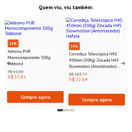
Quem viu, viu também:
13
%
29
%
Adesivo PUR
Corrediça Telescópica H45
Monocomponente 500g
450mm (30Kg) Zincada H45
Tekbond
Slowmotion (Amortecedor)
R$ 61,88
Hafele
R$ 103,77
R$ 53,81
R$ 72,64
Compre agora
Compre agora