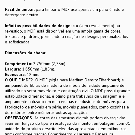
Fácil de limpar:
para limpar o MDF use apenas um pano úmido e
detergente neutro.
Infinitas possibilidades de design:
cru (sem revestimento) ou
revestido, o MDF está disponível em uma ampla gama de cores,
texturas e padrões, permitindo a criação de designs personalizados
e sofisticados.
Dimensões da chapa:
Comprimento:
2.750mm (2,75m).
Largura:
1.850mm (1,85m).
Espessura:
18mm.
O QUE É MDF?
O MDF (sigla para Medium Density Fiberboard) é
um painel de fibras de madeira de média densidade amplamente
utilizado no setor moveleiro e construção civil. O MDF possui grande
estabilidade dimensional, é ótimo para trabalhos de usinagem e é
amplamente utilizado em marcenarias e industrias de móveis para
fabricação de móveis em série, moveis planejados, como cozinhas e
dormitórios, entre inúmeras outras aplicações.
OBSERVAÇÕES
As cores das amostras digitais podem divergir das
reais em função do tipo e resolução do monitor, embalagem com 01
unidade do produto descrito. Medidas apresentadas em milímetros
(mm) conforme padrão Comprimento x Largura x Espessura.