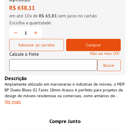
R$
733
,
82
R$ 638,11
em até
10
x de
R$ 63,81
sem juros no cartão
Adicionar ao carrinho
Comprar
Não sei meu CEP
Descrição
Amplamente utilizado em marcenarias e indústrias de móveis, o MDF
BP Dueto Blues 02 Faces 18mm Arauco é perfeito para projetos de
design de móveis residencias ou comerciais, como armários de
Ver mais
cozinha, closets, revestimento de paredes, entre outros. É um
material resistente, versátil, fácil de usinar e com excelente custo-
benefício. O MDF BP Dueto Blues 02 Faces 18mm Arauco é uma
opção ecológicamente sustentável, fabricado 100% com madeira de
Compre Junto
florestas cultivadas para essa finalidade.