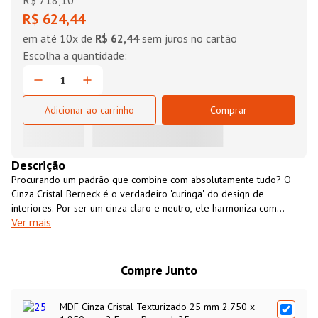
R$
718
,
10
R$ 624,44
em até
10
x de
R$ 62,44
sem juros no cartão
Adicionar ao carrinho
Comprar
Descrição
Procurando um padrão que combine com absolutamente tudo? O
Cinza Cristal Berneck é o verdadeiro 'curinga' do design de
interiores. Por ser um cinza claro e neutro, ele harmoniza com
Ver mais
perfeição tanto com amadeirados intensos — como o Nogal
Artezzano — quanto com tons unicolores mais escuros, como o Cinza
Cobalto. É a escolha inteligente para cozinhas, dormitórios e
escritórios que buscam um visual limpo, atual e extremamente
Compre Junto
versátil.
MDF Cinza Cristal Texturizado 25 mm 2.750 x