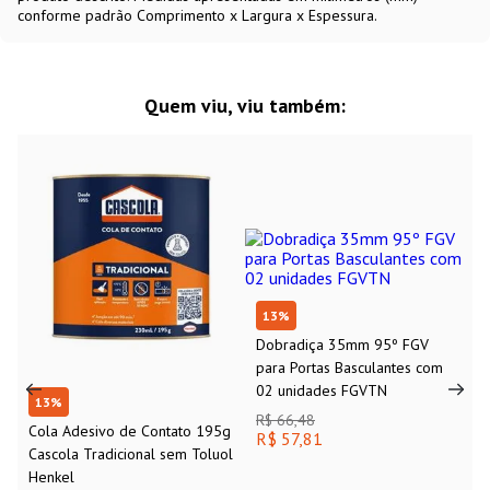
conforme padrão Comprimento x Largura x Espessura.
Quem viu, viu também:
13
%
Dobradiça 35mm 95º FGV
para Portas Basculantes com
02 unidades FGVTN
13
%
R$ 66,48
Cola Adesivo de Contato 195g
R$ 57,81
Cascola Tradicional sem Toluol
Henkel