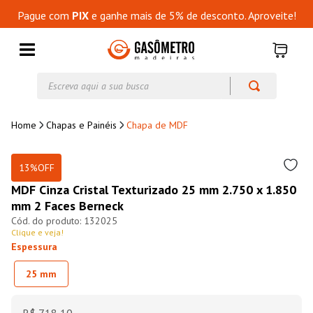
Pague com
PIX
e ganhe mais de 5% de desconto. Aproveite!
Escreva aqui a sua busca
Chapas e Painéis
Chapa de MDF
13%
OFF
MDF Cinza Cristal Texturizado 25 mm 2.750 x 1.850
mm 2 Faces Berneck
132025
Clique e veja!
Espessura
25 mm