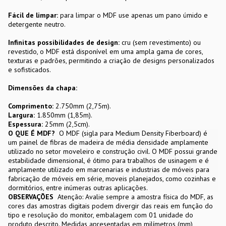
Fácil de limpar:
para limpar o MDF use apenas um pano úmido e
detergente neutro.
Infinitas possibilidades de design:
cru (sem revestimento) ou
revestido, o MDF está disponível em uma ampla gama de cores,
texturas e padrões, permitindo a criação de designs personalizados
e sofisticados.
Dimensões da chapa:
Comprimento:
2.750mm (2,75m).
Largura:
1.850mm (1,85m).
Espessura:
25mm (2,5cm).
O QUE É MDF?
O MDF (sigla para Medium Density Fiberboard) é
um painel de fibras de madeira de média densidade amplamente
utilizado no setor moveleiro e construção civil. O MDF possui grande
estabilidade dimensional, é ótimo para trabalhos de usinagem e é
amplamente utilizado em marcenarias e industrias de móveis para
fabricação de móveis em série, moveis planejados, como cozinhas e
dormitórios, entre inúmeras outras aplicações.
OBSERVAÇÕES
Atenção: Avalie sempre a amostra física do MDF, as
cores das amostras digitais podem divergir das reais em função do
tipo e resolução do monitor, embalagem com 01 unidade do
produto descrito. Medidas apresentadas em milímetros (mm)