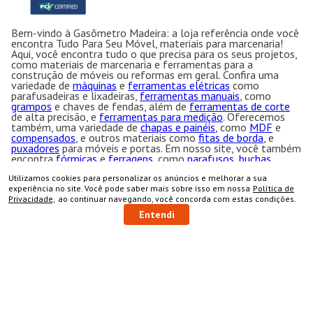
Bem-vindo à Gasômetro Madeira: a loja referência onde você
encontra Tudo Para Seu Móvel, materiais para marcenaria!
Aqui, você encontra tudo o que precisa para os seus projetos,
como materiais de marcenaria e ferramentas para a
construção de móveis ou reformas em geral. Confira uma
variedade de
máquinas
e
ferramentas elétricas
como
parafusadeiras e lixadeiras,
ferramentas manuais
, como
grampos
e chaves de fendas, além de
ferramentas de corte
de alta precisão, e
ferramentas para medição
. Oferecemos
também, uma variedade de
chapas e painéis
, como
MDF
e
compensados
, e outros materiais como
fitas de borda
, e
puxadores
para móveis e portas. Em nosso site, você também
encontra
fórmicas
e
ferragens
, como
parafusos, buchas
,
dobradiças
e
corrediças
. Precisa de
produtos químicos
? Temos
colas
, thinner,
silicones e selantes
para garantir o melhor
Utilizamos cookies para personalizar os anúncios e melhorar a sua
COMPRAR
acabamento. Transforme seus projetos em realidade com os
experiência no site. Você pode saber mais sobre isso em nossa
Política de
melhores materiais para marcenaria, que você só encontra na
Privacidade,
ao continuar navegando, você concorda com estas condições.
Gasômetro Madeiras!
Entendi
Gasômetro Madeiras 2024. Todos os direitos reservados.
Endereço
: Av. Dinamarca, 69 - V. Santa Terezinha - São José
dos Campos - SP CEP:12.231-200 CNPJ: 50.763.606/0001-
57
Gasômetro Madeiras | Ramuth & Ramuth LTDA
- Loja
especializada em máquinas para marcenaria, acessórios e
ferragens para móveis.
Equipamentos e ferramentas para marcenaria com ótimos