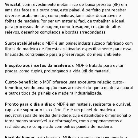
Versátil:
com revestimento melamínico de baixa pressão (BP) em
uma das faces e a outra crua, este painel é perfeito para receber
diversos acabamentos, como pinturas, laminados decorativos e
folhas de madeira. Por ser um material fácil de trabalhar, é ideal
para processos de usinagem, como fresagem, criação de altos-
relevos, desenhos complexos e bordas arredondadas.
Sustentabilidade:
o MDF é um painel industrializado fabricado com
fibras de madeira de florestas cultivadas especificamente para essa
finalidade, contribuindo para a preservação do meio ambiente.
Inóspito aos insetos da madeira:
o MDF é tratado para evitar
pragas, como cupins, prolongando a vida útil do material.
Custo-benefício:
o MDF oferece uma excelente relação custo-
benefício, sendo uma opção mais acessível do que a madeira natural
e outros tipos de painéis de madeira industrializada.
Pronto para o dia a dia:
o MDF é um material resistente e durável,
capaz de suportar o uso diário. Ele é um painel de madeira
industrializada de média densidade, cuja estabilidade dimensional o
torna menos suscetível a deformações, como empenamentos e
rachaduras, se comparado com outros painéis de madeira.
Fácil de limpar:
para limpar o MDF use apenas um pano úmido e