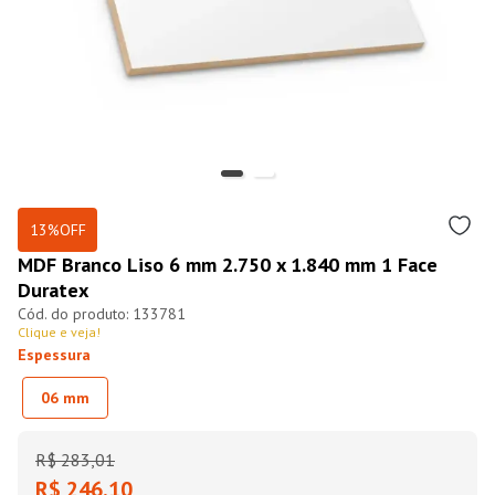
13%
OFF
MDF Branco Liso 6 mm 2.750 x 1.840 mm 1 Face
Duratex
133781
Clique e veja!
Espessura
06 mm
R$
283
,
01
R$ 246,10