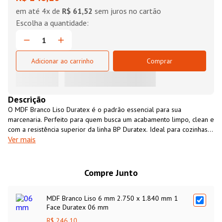
em até
4
x de
R$ 61,52
sem juros no cartão
Adicionar ao carrinho
Comprar
Descrição
O MDF Branco Liso Duratex é o padrão essencial para sua
marcenaria. Perfeito para quem busca um acabamento limpo, clean e
com a resistência superior da linha BP Duratex. Ideal para cozinhas,
Ver mais
banheiros e interiores de guarda-roupas. Garanta qualidade e
economia no seu projeto!
Compre Junto
MDF Branco Liso 6 mm 2.750 x 1.840 mm 1
Face Duratex 06 mm
R$ 246,10