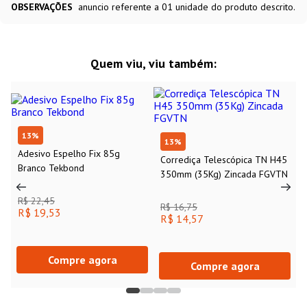
OBSERVAÇÕES
anuncio referente a 01 unidade do produto descrito.
Quem viu, viu também:
13
%
13
%
Adesivo Espelho Fix 85g
Corrediça Telescópica TN H45
Branco Tekbond
350mm (35Kg) Zincada FGVTN
R$ 22,45
R$ 16,75
R$ 19,53
R$ 14,57
Compre agora
Compre agora