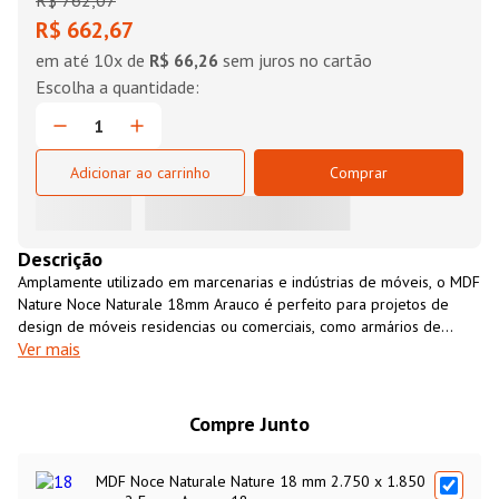
R$
762
,
07
R$ 662,67
em até
10
x de
R$ 66,26
sem juros no cartão
Adicionar ao carrinho
Comprar
Descrição
Amplamente utilizado em marcenarias e indústrias de móveis, o MDF
Nature Noce Naturale 18mm Arauco é perfeito para projetos de
design de móveis residencias ou comerciais, como armários de
Ver mais
cozinha, closets, revestimento de paredes, entre outros. É um
material resistente, versátil, fácil de usinar e com excelente custo-
benefício. O MDF Nature Noce Naturale 18mm Arauco é uma opção
ecológicamente sustentável, fabricado 100% com madeira de
Compre Junto
florestas cultivadas para essa finalidade.
MDF Noce Naturale Nature 18 mm 2.750 x 1.850